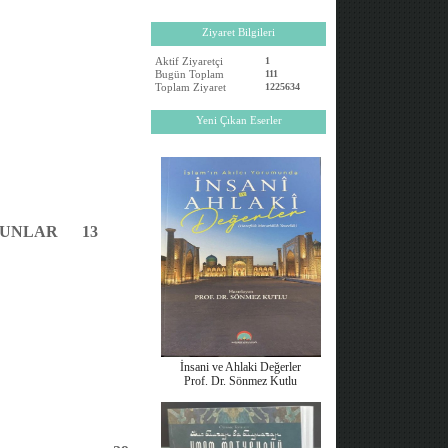
Ziyaret Bilgileri
Aktif Ziyaretçi
1
Bugün Toplam
111
Toplam Ziyaret
1225634
Yeni Çıkan Eserler
RUNLAR
13
İnsani ve Ahlaki Değerler
Prof. Dr. Sönmez Kutlu