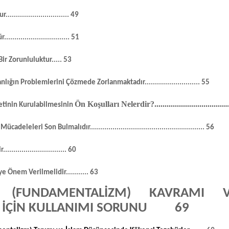
ur.
..............................
49
ür
................................
51
 Bir Zorunluluktur
.....
53
anlığın Problemlerini
Çözmede Zorlanmaktadır
...........................
55
Ön Koşulları Nelerdir?
...................................
etinin Kurulabilmesinin
 Mücadeleleri Son
Bulmalıdır
........................................................
56
r
...............................
60
giye Önem Verilmelidir
...........
63
K (FUNDAMENTALİZM) KAVRAMI 
İÇİN KULLANIMI SORUNU
69