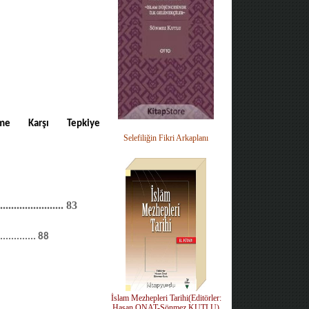
me Karşı Tepkiye
Selefiliğin Fikri Arkaplanı
........................
83
..............
88
İslam Mezhepleri Tarihi(Editörler:
Hasan ONAT-Sönmez KUTLU)