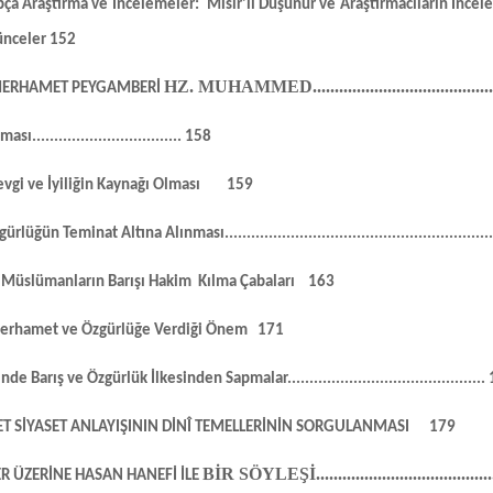
rapça Araştırma ve İncelemeler:
Mısır'lı Düşünür ve Araştırmacıların İnce
ünceler
152
HZ. MUHAMMED
........................................
 MERHAMET PEYGAMBERİ
lması
..................................
158
Sevgi ve İyiliğin Kaynağı Olması
159
zgürlüğün Teminat Altına
Alınması
............................................................
k Müslümanların Barışı Hakim
Kılma Çabaları
163
erhamet ve Özgürlüğe Verdiği Önem
171
inde Barış ve Özgürlük
İlkesinden Sapmalar
.............................................
NET SİYASET ANLAYIŞININ DİNÎ TEMELLERİNİN SORGULANMASI
179
BİR SÖYLEŞİ
.......................................
ER ÜZERİNE HASAN HANEFİ İLE