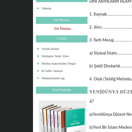
DİNÎ AKIMLARIN İSLAM
Videolar
1. Kaynak
.....................
Site Haritası
2. Alıcı
.........................
Site Haritası
Linkler
3. İleti-Mesaj
...............
Osman Aydınlı
a) Siyasal İslam
............
Mezhepler Tarihi Sitesi
Mezhep Araştırmaları Dergisi
b) Şeklî Dindarlık
.........
M Saffet Sarıkaya
Mezheplertarihi.org
4. Oluk (Tebliğ Metodu
Onat Kitaplığı
YENİDÜNYA DÜZE
47
a)Yenidünya Düzeni Ne
b)Yeni Bir İslam Medeni