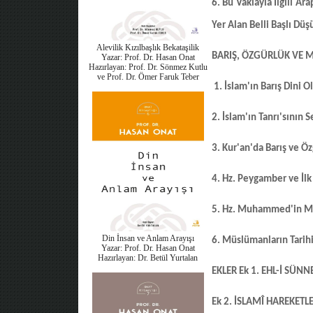
6. Bu Vakıayla İlgili A
Yer Alan Belli Başlı Düş
Alevilik Kızılbaşlık Bekataşilik
BARIŞ, ÖZGÜRLÜK VE
Yazar: Prof. Dr. Hasan Onat
Hazırlayan: Prof. Dr. Sönmez Kutlu
ve Prof. Dr. Ömer Faruk Teber
1. İslam'ın Barış Dini O
2. İslam'ın Tanrı'sının 
3. Kur'an'da Barış ve Ö
4. Hz. Peygamber ve İl
5. Hz. Muhammed'in M
Din İnsan ve Anlam Arayışı
6. Müslümanların Tarih
Yazar: Prof. Dr. Hasan Onat
Hazırlayan: Dr. Betül Yurtalan
EKLER
Ek 1. EHL-İ SÜN
Ek 2. İSLAMÎ HAREKETL