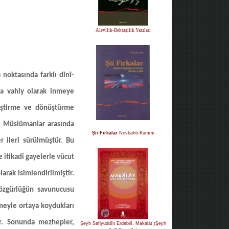
Alevilik-Bektaşilik Yazıları
noktasında farklı dinî-
nda vahiy olarak inmeye
ğiştirme ve dönüştürme
, Müslümanlar arasında
Şii Fırkalar
Nevbahti-Kummi
r ileri sürülmüştür. Bu
 îtikadî gayelerle vücut
arak isimlendirilmiştir.
î özgürlüğün savunucusu
ütmeyle ortaya koydukları
ır. Sonunda mezhepler,
Şeyh Safiyüddîn Erdebilî, Makalât (Şeyh