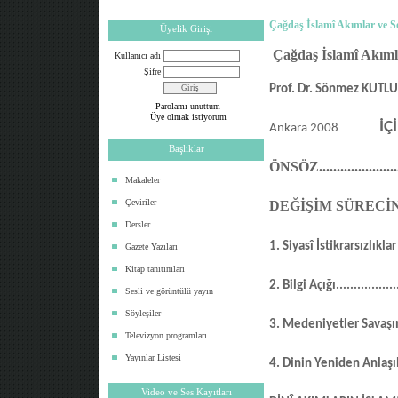
Çağdaş İslamî Akımlar ve S
Üyelik Girişi
Çağdaş İslamî Akıml
Kullanıcı adı
Şifre
Prof. Dr. Sönmez KUTLU
Parolamı unuttum
Üye olmak istiyorum
İÇ
Ankara 2008
Başlıklar
ÖNSÖZ
.....................
Makaleler
Çeviriler
DEĞİŞİM SÜREC
Dersler
1. Siyasî İstikrarsızlık
Gazete Yazıları
Kitap tanıtımları
2. Bilgi Açığı
.................
Sesli ve görüntülü yayın
Söyleşiler
3. Medeniyetler Savaşı
Televizyon programları
Yayınlar Listesi
4. Dinin Yeniden Anlaş
Video ve Ses Kayıtları