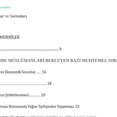
orunları
ar ve Sorunları
İNDEKİLER
.........................................................
9
İNDE MÜSLÜMANLARI BEKLEYEN BAZI MUHTEMEL SO
lar ve Ekonomik Sorunlar
......
16
.............................................
18
nın Şiddetlenmesi
...........
20
ılması Konusunda Yoğun Tartışmalar Yaşanması
23