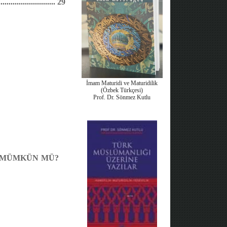
............................
29
İmam Maturidi ve Maturidilik
(Özbek Türkçesi)
Prof. Dr. Sönmez Kutlu
İ MÜMKÜN MÜ?