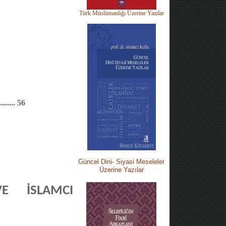
Türk Müslümanlığı Üzerine Yazılar
.........
56
Güncel Dini-
Siyasi M
eseleler
Üzerine Yazılar
VE İSLAMCI