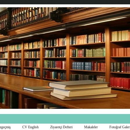
zgeçmiş
CV English
Ziyaretçi Defteri
Makaleler
Fotoğraf Galer