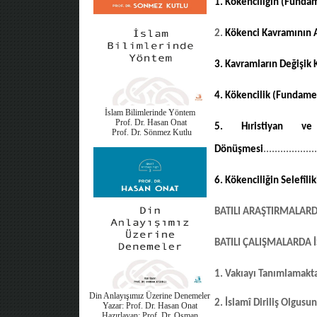
1. Kökenciliğin (Funda
2.
Kökenci Kavramının Ai
3. Kavramların Değişik 
4. Kökencilik (Fundamen
İslam Bilimlerinde Yöntem
Prof. Dr. Hasan Onat
5. Hıristiyan v
Prof. Dr. Sönmez Kutlu
Dönüşmesi
..................
6. Kökenciliğin Selefîlik
BATILI ARAŞTIRMALAR
BATILI ÇALIŞMALARDA 
1. Vakıayı Tanımlamakta
Din Anlayışımız Üzerine Denemeler
2. İslamî Diriliş Olgusu
Yazar: Prof. Dr. Hasan Onat
Hazırlayan: Prof. Dr. Osman