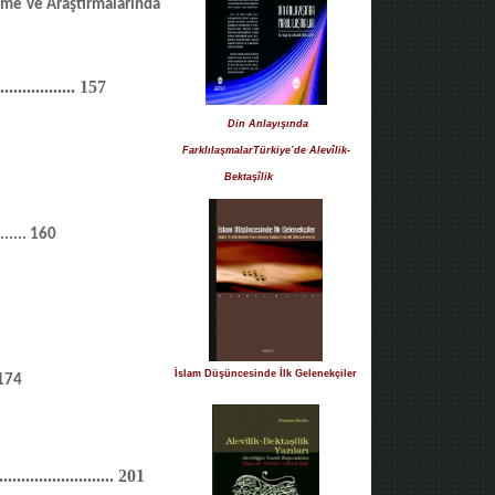
leme ve Araştırmalarında
..................
157
Din Anlayışında
FarklılaşmalarTürkiye’de Alevîlik-
Bektaşîlik
.......
160
İslam Düşüncesinde İlk Gelenekçiler
174
...........................
201