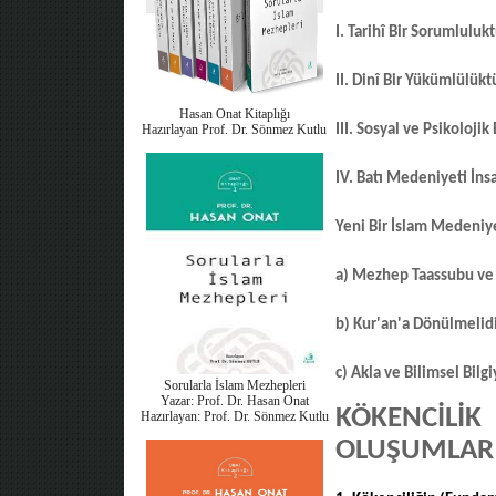
I. Tarihî Bir Sorumlulukt
II. Dinî Bir Yükümlülükt
Hasan Onat Kitaplığı
Hazırlayan Prof. Dr. Sönmez Kutlu
III. Sosyal ve Psikolojik
IV. Batı Medeniyeti İns
Yeni Bir İslam Medeniy
a) Mezhep Taassubu ve
b) Kur'an'a Dönülmelidi
c) Akla ve Bilimsel Bil
Sorularla İslam Mezhepleri
Yazar: Prof. Dr. Hasan Onat
K
ÖKENCİLİ
Hazırlayan: Prof. Dr. Sönmez Kutlu
OLUŞUMLAR 