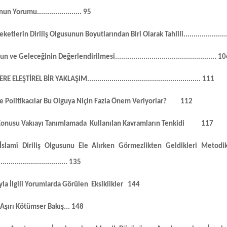
sunun Yorumu
......................
95
eketlerin Diriliş Olgusunun
Boyutlarından Biri Olarak Tahlili
....................
unun ve Geleceğinin
Değerlendirilmesi
..................................................
10
ERE ELEŞTİREL
BİR YAKLAŞIM
........................................................
111
e Politikacılar Bu Olguya Niçin Fazla Önem Veriyorlar?
112
 Konusu Vakıayı Tanımlamada
Kullanılan Kavramların Tenkidi
117
n İslamî Diriliş Olgusunu Ele Alırken Görmezlikten Geldikleri Metodi
..................................
135
yla İlgili Yorumlarda Görülen
Eksiklikler
144
Aşırı Kötümser Bakış
...
148