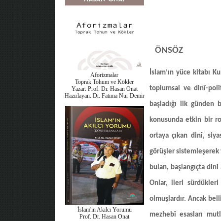
ÖNSÖZ
İslam’ın yüce kitabı K
Aforizmalar
Toprak Tohum ve Kökler
toplumsal ve dinî-poli
Yazar: Prof. Dr. Hasan Onat
Hazırlayan: Dr. Fatıma Nur Demir
başladığı ilk günden 
konusunda etkin bir ro
ortaya çıkan dinî, siy
görüşler sistemleşerek 
bulan, başlangıçta dini
Onlar, ileri sürdükler
olmuşlardır. Ancak belli
İslam'ın Akılcı Yorumu
mezhebî esasları mutl
Prof. Dr. Hasan Onat