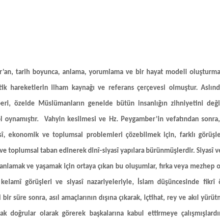
ur’an, tarih boyunca, anlama, yorumlama ve bir hayat modeli oluşturma 
tik hareketlerin ilham kaynağı ve referans çerçevesi olmuştur. Aslı
beri, özelde Müslümanların genelde bütün insanlığın zihniyetini de
l oynamıştır.
Vahyin kesilmesi ve Hz. Peygamber’in vefatından sonra
asî, ekonomik ve toplumsal problemleri çözebilmek için, farklı görüşle
ve toplumsal taban edinerek dinî-siyasî yapılara bürünmüşlerdir. Siyasî ve
 anlamak ve yaşamak için ortaya çıkan bu oluşumlar, fırka veya mezhep ol
i kelamî görüşleri ve siyasî nazariyeleriyle, İslam düşüncesinde fikr
 bir süre sonra, asıl amaçlarının dışına çıkarak, içtihat, rey ve akıl yür
ak doğrular olarak görerek başkalarına kabul ettirmeye çalışmışlard