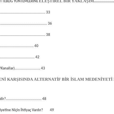
ELEŞTİREL BİR YAKLAŞIM
...................
’I TEBLİĞ YÖNTEMLERİNE
.............................................
33
...............................................
36
.............................................
38
..................................
40
...................................
42
/Kanallar)
.........................
43
Nİ KARŞISINDA ALTERNATİF BİR İSLAM MEDENİYET
dir?
...................................
48
yetine Niçin İhtiyaç Vardır?
49