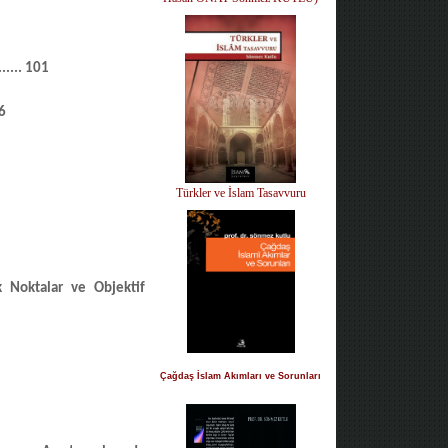
.......
101
6
Türkler ve İslam Tasavvuru
k Noktalar ve Objektif
Çağdaş İslam Akımları ve Sorunları