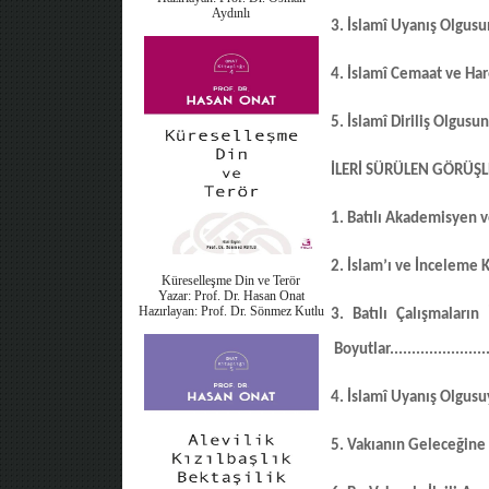
Aydınlı
3. İslamî Uyanış Olgu
4. İslamî Cemaat ve Har
5. İslamî Diriliş Olgus
İLERİ SÜRÜLEN GÖRÜŞL
1. Batılı Akademisyen v
2. İslam’ı ve İnceleme
Küreselleşme Din ve Terör
Yazar: Prof. Dr. Hasan Onat
Hazırlayan: Prof. Dr. Sönmez Kutlu
3. Batılı Çalışmaları
Boyutlar
......................
4. İslamî Uyanış Olgusu
5. Vakıanın Geleceğine 