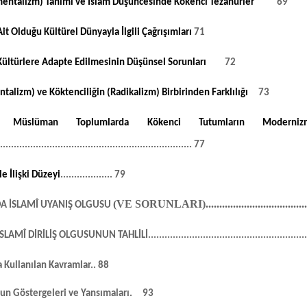
mentalizm) Tanımı ve İslam Düşüncesinde Kökenci Tezahürler
69
t Olduğu Kültürel Dünyayla İlgili Çağrışımları
71
Kültürlere Adapte Edilmesinin Düşünsel Sorunları
72
talizm) ve Köktenciliğin (Radikalizm) Birbirinden Farklılığı
73
e Müslüman Toplumlarda Kökenci Tutumların Moderniz
.......................................................................
77
le İlişki Düzeyi
...................
79
(VE SORUNLARI)
....................................
DA İSLAMÎ UYANIŞ OLGUSU
İSLAMÎ DİRİLİŞ OLGUSUNUN
TAHLİLİ
.........................................................
 Kullanılan Kavramlar
..
88
nun Göstergeleri ve Yansımaları.
93