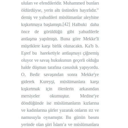
uluları ve efendileridir. Muhammed bunları
öldürdüyse, yerin altı üstünden hayırlıdır."
demiş ve yahudileri müslümanlar aleyhine
[42]
kışkırtmaya başlamıştı.
Halbuki
daha
önce de görüldüğü gibi yahudilerle
antlaşma yapılmıştı. Buna göre Mekke'li
müşriklere karşı birlik olunacaktı. Ka'b b.
Eşref bu
hareketiyle antlaşmayı çiğnemiş
oluyor ve savaş hukukunun geçerli olduğu
halde düşman tarafına casusluk yapıyordu.
O, Bedir savaşından sonra Mekke'ye
giderek Kureyşi, müslümanlara karşı
kışkırtmak için ölenlerin arkasından
mersiyeler okumuştur. Medine'ye
döndüğünde ise müslümanların kızlarına
ve kadınlarına şiirler yazarak onların ırz ve
namusuyla oynamıştır. Bu günün basını
yerinde olan şiiri İslam’a ve müslümanlara