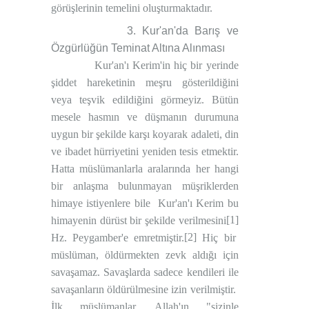
görüşlerinin temelini oluşturmaktadır.
3. Kur'an'da Barış ve
Özgürlüğün Teminat Altına Alınması
Kur'an'ı Kerim'in hiç bir yerinde
şiddet hareketinin meşru gösterildiğini
veya teşvik edildiğini görmeyiz. Bütün
mesele hasmın ve düşmanın durumuna
uygun bir şekilde karşı koyarak adaleti, din
ve ibadet hürriyetini yeniden tesis etmektir.
Hatta müslümanlarla aralarında her hangi
bir anlaşma bulunmayan müşriklerden
himaye istiyenlere bile
Kur'an'ı Kerim bu
[1]
himayenin dürüst bir şekilde verilmesini
[2]
Hz. Peygamber'e emretmiştir.
Hiç bir
müslüman, öldürmekten zevk aldığı için
savaşamaz. Savaşlarda sadece kendileri ile
savaşanların öldürülmesine izin verilmiştir.
İlk müslümanlar, Allah'ın "sizinle