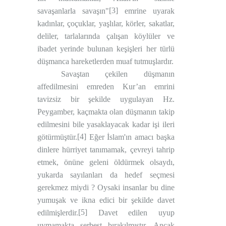
[3]
savaşanlarla savaşın"
emrine uyarak
kadınlar, çoçuklar, yaşlılar, körler, sakatlar,
deliler, tarlalarında çalışan köylüler ve
ibadet yerinde bulunan keşişleri her türlü
düşmanca hareketlerden muaf tutmuşlardır.
Savaştan çekilen düşmanın
affedilmesini emreden Kur’an emrini
tavizsiz bir şekilde uygulayan Hz.
Peygamber, kaçmakta olan düşmanın takip
edilmesini bile yasaklayacak kadar işi ileri
[4]
götürmüştür.
Eğer İslam'ın amacı başka
dinlere hürriyet tanımamak, çevreyi tahrip
etmek, önüne geleni öldürmek olsaydı,
yukarda sayılanları da hedef seçmesi
gerekmez miydi ? Oysaki insanlar bu dine
yumuşak ve ikna edici bir şekilde davet
[5]
edilmişlerdir.
Davet edilen uyup
uymamakta serbest bırakılmıştır. Ancak