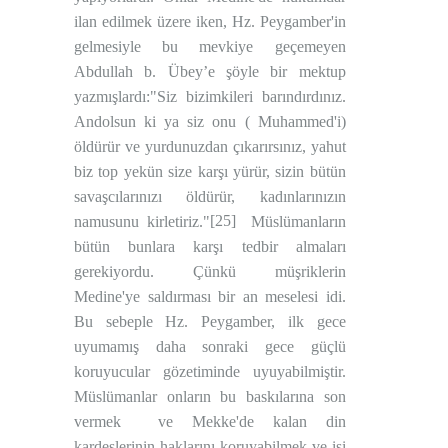
ilan edilmek üzere iken, Hz. Peygamber'in
gelmesiyle bu mevkiye geçemeyen
Abdullah b. Übey’e şöyle bir mektup
yazmışlardı:"Siz bizimkileri barındırdınız.
Andolsun ki ya siz onu ( Muhammed'i)
öldürür ve yurdunuzdan çıkarırsınız, yahut
biz top yekün size karşı yürür, sizin bütün
savaşcılarınızı öldürür, kadınlarınızın
[25]
namusunu kirletiriz."
Müslümanların
bütün bunlara karşı tedbir almaları
gerekiyordu. Çünkü müşriklerin
Medine'ye saldırması bir an meselesi idi.
Bu sebeple Hz. Peygamber, ilk gece
uyumamış daha sonraki gece güçlü
koruyucular gözetiminde uyuyabilmiştir.
Müslümanlar onların bu baskılarına son
vermek
ve Mekke'de kalan din
kardeşlerinin haklarını koruyabilmek ve işi