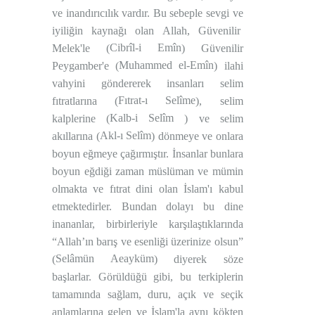
ve inandırıcılık vardır. Bu sebeple sevgi ve
iyiliğin kaynağı olan Allah, Güvenilir
Cibrîl-i Emîn
Melek'le (
) Güvenilir
Muhammed el-Emîn
Peygamber'e (
) ilahi
vahyini göndererek insanları selim
Fıtrat-ı Selîme
fıtratlarına (
), selim
Kalb-i Selîm
kalplerine (
) ve selim
Akl-ı Selîm
akıllarına (
) dönmeye ve onlara
boyun eğmeye çağırmıştır. İnsanlar bunlara
boyun eğdiği zaman müslüman ve mümin
olmakta ve fıtrat dini olan İslam'ı kabul
etmektedirler. Bundan dolayı bu dine
inananlar, birbirleriyle karşılaştıklarında
“Allah’ın barış ve esenliği üzerinize olsun”
Selâmün Aeayküm
(
) diyerek söze
başlarlar. Görüldüğü gibi, bu terkiplerin
tamamında sağlam, duru, açık ve seçik
anlamlarına gelen ve İslam'la aynı kökten