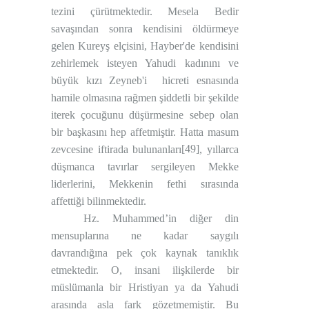
tezini çürütmektedir. Mesela Bedir
savaşından sonra kendisini öldürmeye
gelen Kureyş elçisini, Hayber'de kendisini
zehirlemek isteyen Yahudi kadınını ve
büyük kızı Zeyneb'i
hicreti esnasında
hamile olmasına rağmen şiddetli bir şekilde
iterek çocuğunu düşürmesine sebep olan
bir başkasını hep affetmiştir. Hatta masum
[49]
zevcesine iftirada bulunanları
, yıllarca
düşmanca tavırlar sergileyen Mekke
liderlerini, Mekkenin fethi sırasında
affettiği bilinmektedir.
Hz. Muhammed’in diğer din
mensuplarına ne kadar saygılı
davrandığına pek çok kaynak tanıklık
etmektedir. O, insani ilişkilerde bir
müslümanla bir Hristiyan ya da Yahudi
arasında asla fark gözetmemiştir. Bu