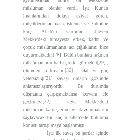
ayrılmasından sonra da Mekke'de
müslüman olanlar vardı. İşte Kur'an
imanlarından dolayı eziyet gören,
müşriklerin acımasız işkence ve zulmüne
karşı Allah'ın yardımını dileyen
Mekke'deki himayesiz erkek, kadın ve
çoçuk müslümanların acı çığlıklarını bize
[28]
duyurmaktadır.
Bütün bunlara rağmen
[29]
müslümanların harbi çirkin görmeleri
,
[30]
ölümden korkmaları
, silah ve güç
[31]
yetersizliği
savaşı onların gözünde
anlamsızlaştırıyordu.
Bu durumda
düşmanla çarpışmaktansa kervanı ele
[32]
geçirmeyi
veya Mekke'deki
müslüman kardeşlerine iyi davranmalarını
sağlayacak bir kaç misillemede bulunma
konusu tartışılmaya başlanmıştı.
İşte ilk savaş bu şartlar içinde