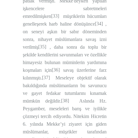
patlak vermişti. Mekke'deyken yapılan
işkencelere sabretmeleri
[33]
emredilmişken
müşriklerin hücumları
[34]
genelleşerek harb haline dönüşünce
,
on seneyi aşkın bir sabır döneminden
sonra, nihayet müslümanlara savaş izni
[35]
verilmiş
, daha sonra da toplu bir
şekilde kendilerini savunmaları ve özellikle
himayesiz bulunan müminlerin yardımına
[36]
koşmaları için
savaş üzerlerine farz
[37]
kılınmıştı.
Meseleye objektif olarak
bakıldığında müslümanların bu savunucu
ve gayet fedakar tutumlarını kınamak
[38]
mümkün değildir.
Aslında Hz.
Peygamber, meseleleri barış ve iyilikle
çözmeyi tercih ediyordu. Nitekim Hicretin
6. yılında Mekke’yi ziyaret için giden
müslümanlar, müşrikler tarafından