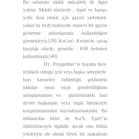
Bu anlamda silahlı mücadele ile ilgisi
yoktur. Mekkî sûrelerde , irşad ve barışcı
yolla ikna etmek için gayret sarfetmek,
yahut da ferdi mahiyette manevi bir gayret
gösterme anlamlarında kullanıldığını
[39]
görmekteyiz.
Kur'an'ı Kerim'de savaş
kıtâl
karşılığı olarak, genelde,
kelimesi
[40]
kullanılmıştır.
Hz. Peygamber’in hayatta iken
tehlikeli olduğu için veya başka sebeplerle
bazı kimseleri öldürttüğü şeklindeki
iddialar onun niçin gönderildiğinin
anlaşılamaması ve
günümüzdeki bazı
devlet başkanları veya örgüt liderleriyle
karıştırılmasından kaynaklanmaktadır. Bu
iddialardan birisi de Ka’b. Eşref’in
öldürülmesiyle ilgilidir, ancak onu bütün
yönleriyle ele almak böyle bir makalenin