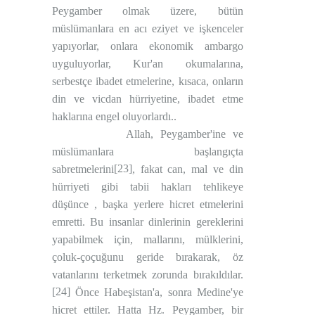
Peygamber olmak üzere, bütün
müslümanlara en acı eziyet ve işkenceler
yapıyorlar, onlara ekonomik ambargo
uyguluyorlar, Kur'an okumalarına,
serbestçe ibadet etmelerine, kısaca, onların
din ve vicdan hürriyetine, ibadet etme
haklarına engel oluyorlardı..
Allah, Peygamber'ine ve
müslümanlara başlangıçta
[23]
sabretmelerini
, fakat can, mal ve din
hürriyeti gibi tabii hakları tehlikeye
düşünce , başka yerlere hicret etmelerini
emretti. Bu insanlar dinlerinin gereklerini
yapabilmek için, mallarını, mülklerini,
çoluk-çoçuğunu geride bırakarak, öz
vatanlarını terketmek zorunda bırakıldılar.
[24]
Önce Habeşistan'a, sonra Medine'ye
hicret ettiler. Hatta Hz. Peygamber, bir