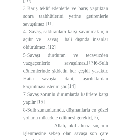
[10]
3-Barış teklif edenlerle ve barış yaptıktan
sonra taahhütlerini yerine getirenlerle
[11]
savaşılmaz.
4- Savaş, saldıranlara karşı savunmak için
açılır ve
savaş
hali dışında insanlar
öldürülmez
.
[12]
5-Savaşı durduran ve tecavüzden
[13]
vazgeçenlerle savaşılmaz.
6-Sulh
dönemlerinde şiddetin her çeşidi yasaktır.
Hatta savaşta dahi, aşırılıklardan
[14]
kaçınılması istenmiştir.
7-Savaş zorunlu durumlarda kafirlere karşı
[15]
yapılır.
8-Sulh zamanlarında, düşmanlarla en güzel
[16]
yollarla mücadele edilmesi gerekir.
Allah, akıl almaz suçların
işlenmesine sebep olan savaşa son çare