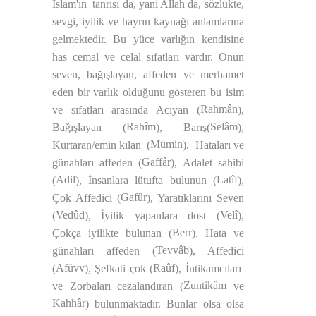
İslam'ın
tanrısı da, yani Allah da, sözlükte,
sevgi, iyilik ve hayrın kaynağı anlamlarına
gelmektedir. Bu yüce varlığın kendisine
has cemal ve celal sıfatları vardır. Onun
seven, bağışlayan, affeden ve merhamet
eden bir varlık olduğunu gösteren bu isim
Rahmân
ve sıfatları arasında Acıyan (
),
Rahîm
Selâm
Bağışlayan (
), Barış(
),
Mümin
Kurtaran/emin kılan
(
),
Hataları ve
Gaffâr
günahları affeden (
), Adalet sahibi
Adil
Latîf
(
), İnsanlara lütufta bulunun (
),
Gafûr
Çok Affedici (
), Yaratıklarını Seven
Vedûd
Velî
(
), İyilik yapanlara dost (
),
Berr
Çokça iyilikte bulunan (
), Hata ve
Tevvâb
günahları affeden (
), Affedici
Afüvv
Raûf
(
), Şefkati çok (
), İntikamcıları
Zuntikâm
ve Zorbaları cezalandıran (
ve
Kahhâr
) bulunmaktadır. Bunlar olsa olsa