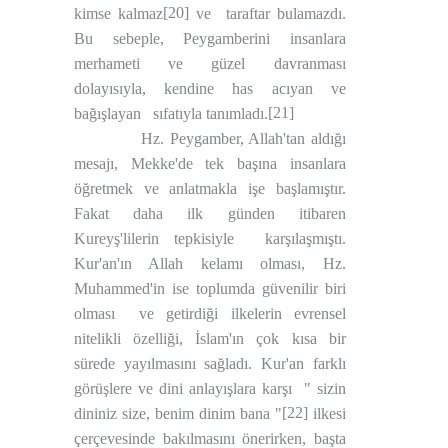
[20]
kimse kalmaz
ve
taraftar bulamazdı.
Bu sebeple, Peygamberini insanlara
merhameti ve güzel davranması
dolayısıyla, kendine has acıyan ve
[21]
bağışlayan
sıfatıyla tanımladı.
Hz. Peygamber, Allah'tan aldığı
mesajı, Mekke'de tek başına insanlara
öğretmek ve anlatmakla işe başlamıştır.
Fakat daha ilk günden itibaren
Kureyş'lilerin tepkisiyle
karşılaşmıştı.
Kur'an'ın Allah kelamı olması, Hz.
Muhammed'in ise toplumda güvenilir biri
olması
ve getirdiği ilkelerin evrensel
nitelikli özelliği, İslam'ın çok kısa bir
sürede yayılmasını sağladı. Kur'an farklı
görüşlere ve dini anlayışlara karşı
" sizin
[22]
dininiz size, benim dinim bana "
ilkesi
çerçevesinde bakılmasını önerirken, başta