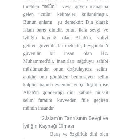
selîm
türetilen “
”
veya güven manasına
emîn
gelen “
” kelimeleri kullanılmıştır.
Bunun anlamı
şu demektir: Din olarak
İslam barış dinidir, onun ilahı sevgi ve
iyiliğin kaynağı olan Allah'tır, vahyi
getiren güvenilir bir melektir, Peygamber'i
güvenilir bir insan olan Hz.
Muhammed'dir, inanırları sağduyu sahibi
müslümandır, onun doğrulayıcısı selim
akıldır, onu gönülden benimseyen selim
kalptir, inanma eylemini gerçekleştiren ise
Allah'ın gönderdiği dini kabule müsait
selim fıtratını kuvveden fiile geçiren
mümin insandır.
2.İslam'ın Tanrı'sının Sevgi ve
İyiliğin Kaynağı Olması
Barış ve özgürlük dini olan