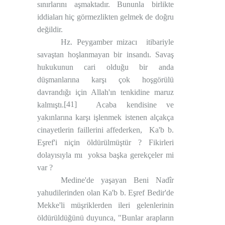
sınırlarını aşmaktadır. Bununla birlikte
iddiaları hiç görmezlikten gelmek de doğru
değildir.
Hz. Peygamber mizacı
itibariyle
savaştan hoşlanmayan bir insandı. Savaş
hukukunun cari olduğu bir anda
düşmanlarına karşı çok hoşgörülü
davrandığı için Allah'ın tenkidine maruz
[41]
kalmıştı.
Acaba kendisine ve
yakınlarına karşı işlenmek istenen alçakça
cinayetlerin faillerini affederken,
Ka'b b.
Eşref'i niçin öldürülmüştür ? Fikirleri
dolayısıyla mı
yoksa başka gerekçeler mi
var ?
Medine'de yaşayan Beni Nadîr
yahudilerinden olan Ka'b b. Eşref Bedir'de
Mekke'li müşriklerden ileri gelenlerinin
öldürüldüğünü duyunca, "Bunlar arapların