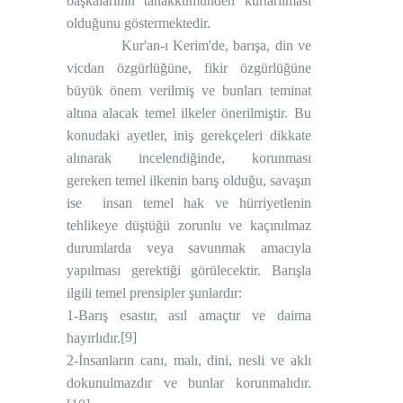
başkalarının tahakkümünden kurtarılması
olduğunu göstermektedir.
Kur'an-ı Kerim'de, barışa, din ve
vicdan özgürlüğüne, fikir özgürlüğüne
büyük önem verilmiş ve bunları teminat
altına alacak temel ilkeler önerilmiştir. Bu
konudaki ayetler, iniş gerekçeleri dikkate
alınarak incelendiğinde, korunması
gereken temel ilkenin barış olduğu, savaşın
ise
insan temel hak ve hürriyetlenin
tehlikeye düştüğü zorunlu ve kaçınılmaz
durumlarda veya savunmak amacıyla
yapılması gerektiği görülecektir. Barışla
ilgili temel prensipler şunlardır:
1-Barış esastır, asıl amaçtır ve daima
[9]
hayırlıdır.
2-İnsanların canı, malı, dini, nesli ve aklı
dokunulmazdır ve bunlar korunmalıdır.