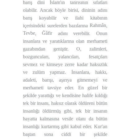
barış dini İslam'ın tanrısının sıfatları
olabilir. Ancak böyle birisi, dininin adını
barış koyabilir ve ilahi kitabının
Rahmân
içerisindeki surelerden bazılarına
,
Tevbe
Ğâfir
,
adını verebilir. Onun
insanlara ve yaratıklarına olan merhameti
gazabından geniştir. O, zalimleri,
bozguncuları, yalancıları, fesatçıları
sevmez ve kimseye zerre kadar haksızlık
ve zulüm yapmaz. İnsanlara, hakkı,
adaleti, barışı, aşırıya gitmemeyi ve
merhameti tavsiye eder. En güzel bir
şekilde yarattığı ve kendisine halife kıldığı
tek bir insanı, haksız olarak öldüreni bütün
insanlığı öldürmüş gibi, tek bir insanın
hayatta kalmasına vesile olanı da bütün
insanlığı kurtarmış gibi kabul eder. Kur'an
baştan sona ciddi bir şekilde