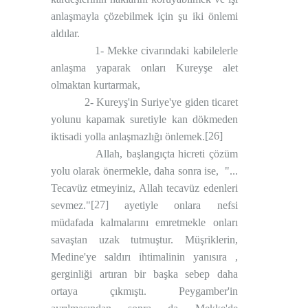
anlaşmayla çözebilmek için şu iki önlemi
aldılar.
1- Mekke civarındaki kabilelerle
anlaşma yaparak onları Kureyşe alet
olmaktan kurtarmak,
2- Kureyş'in Suriye'ye giden ticaret
yolunu kapamak suretiyle kan dökmeden
[26]
iktisadi yolla anlaşmazlığı önlemek.
Allah, başlangıçta hicreti çözüm
yolu olarak önermekle, daha sonra ise,
"...
Tecavüz etmeyiniz, Allah tecavüz edenleri
[27]
sevmez."
ayetiyle onlara nefsi
müdafada kalmalarını emretmekle onları
savaştan uzak tutmuştur. Müşriklerin,
Medine'ye saldırı ihtimalinin yanısıra ,
gerginliği artıran bir başka sebep daha
ortaya çıkmıştı. Peygamber'in