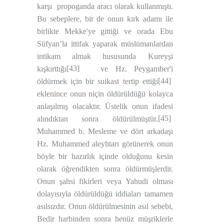
karşı
propoganda aracı olarak kullanmıştı.
Bu sebeplere, bir de onun kırk adamı ile
birlikte Mekke'ye gittiği ve orada Ebu
Süfyan’la ittifak yaparak müslümanlardan
intikam almak hususunda Kureyşi
[43]
kışkırttığı
ve Hz. Peygamber'i
[44]
öldürmek için bir suikast tertip ettiği
eklenince onun niçin öldürüldüğü kolayca
anlaşılmış olacaktır. Üstelik onun ifadesi
[45]
alındıktan sonra öldürülmüştür.
Muhammed b. Mesleme ve dört arkadaşı
Hz. Muhammed aleyhtarı görünerek onun
böyle bir hazırlık içinde olduğunu kesin
olarak öğrendikten sonra öldürmüşlerdir.
Onun şahsi fikirleri veya Yahudi olması
dolayısıyla öldürüldüğü iddiaları tamamen
asılsızdır. Onun öldürülmesinin asıl sebebi,
Bedir harbinden sonra henüz müşriklerle