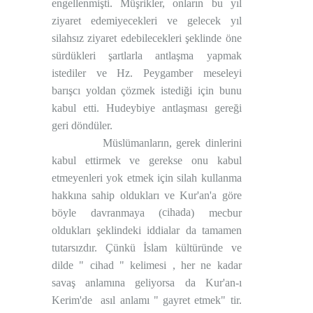
engellenmişti. Müşrikler, onların bu yıl
ziyaret edemiyecekleri ve gelecek yıl
silahsız ziyaret edebilecekleri şeklinde öne
sürdükleri şartlarla antlaşma yapmak
istediler ve Hz. Peygamber meseleyi
barışcı yoldan çözmek istediği için bunu
kabul etti. Hudeybiye antlaşması gereği
geri döndüler.
Müslümanların, gerek dinlerini
kabul ettirmek ve gerekse onu kabul
etmeyenleri yok etmek için silah kullanma
hakkına sahip oldukları ve Kur'an'a göre
cihada
böyle davranmaya (
) mecbur
oldukları şeklindeki iddialar da tamamen
tutarsızdır. Çünkü İslam kültüründe ve
dilde " cihad " kelimesi , her ne kadar
savaş anlamına geliyorsa da Kur'an-ı
Kerim'de
asıl anlamı " gayret etmek" tir.