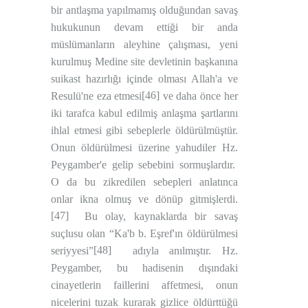
bir antlaşma yapılmamış olduğundan savaş
hukukunun devam ettiği bir anda
müslümanların aleyhine çalışması, yeni
kurulmuş Medine site devletinin başkanına
suikast hazırlığı içinde olması Allah'a ve
[46]
Resulü'ne eza etmesi
ve daha önce her
iki tarafca kabul edilmiş anlaşma şartlarını
ihlal etmesi gibi sebeplerle öldürülmüştür.
Onun öldürülmesi üzerine yahudiler Hz.
Peygamber'e gelip sebebini sormuşlardır.
O da bu zikredilen sebepleri anlatınca
onlar ikna olmuş ve dönüp gitmişlerdi.
[47]
Bu olay, kaynaklarda bir savaş
suçlusu olan “Ka'b b. Eşref'ın öldürülmesi
[48]
seriyyesi”
adıyla anılmıştır. Hz.
Peygamber, bu hadisenin dışındaki
cinayetlerin faillerini affetmesi, onun
nicelerini tuzak kurarak gizlice öldürttüğü