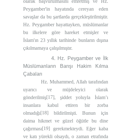
olarak başvurulmasını emretmiş ve Hz.
Peygamber'in hayatında cereyan eden
savaşlar da bu şartlarda gerçekleştirilmiştir.
Hz. Peygamber hayattayken, müslümanlar
bu ilkelere göre hareket etmişler ve
İslam'ın 23 yıllık tarihinde bunların dışına
çıkılmamaya çalışılmıştır.
4. Hz. Peygamber ve İlk
Müslümanların Barışı Hakim Kılma
Çabaları
Hz. Muhammed, Allah tarafından
uyarıcı ve müjdeleyici olarak
[17]
gönderilmiş
, şiddet yoluyla İslam’ı
insanlara kabul ettiren bir zorba
[18]
olmadığı
bildirilmişti. Bunun için
daima hikmet ve güzel öğütle bu dine
[19]
çağırması
gerekmekteydi. Eğer kaba
ve katı yürekli olsaydı, o zaman etrafında