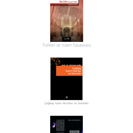
Türkler ve İslam Tasavvuru
Çağdaş İslam Akımları ve Sorunları