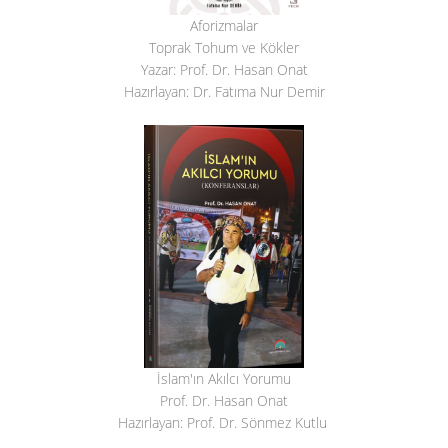
Aforizmalar
Toprak Tohum ve Kökler
Yazar: Prof. Dr. Hasan Onat
Hazırlayan: Dr. Fatıma Nur Demir
İslam'ın Akılcı Yorumu
Prof. Dr. Hasan Onat
Hazırlayan: Prof. Dr. Sönmez Kutlu