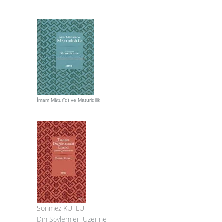
İmam Mâturîdî ve Maturidilik
Sönmez KUTLU
Din Söylemleri Üzerine