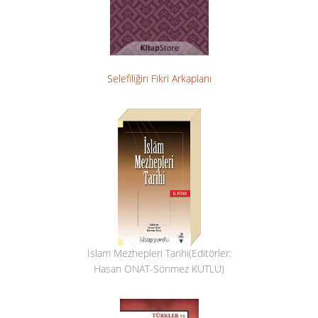
Selefiliğin Fikri Arkaplanı
İslam Mezhepleri Tarihi(Editörler:
Hasan ONAT-Sönmez KUTLU)