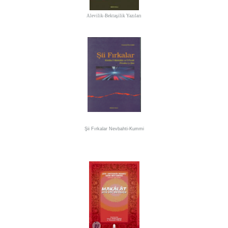
Alevilik-Bektaşilik Yazıları
Şii Fırkalar
Nevbahti-Kummi