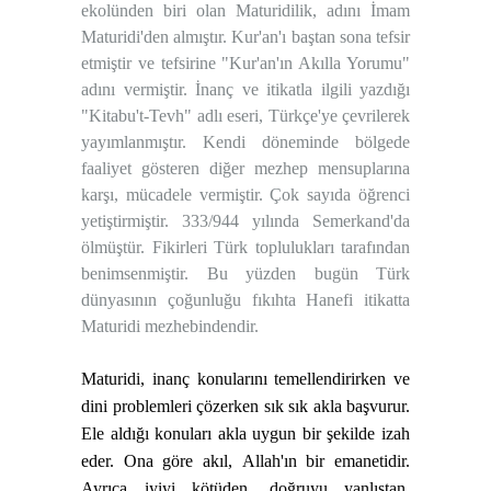
ekolünden biri olan Maturidilik, adını İmam
Maturidi'den almıştır. Kur'an'ı baştan sona tefsir
etmiştir ve tefsirine "Kur'an'ın Akılla Yorumu"
adını vermiştir. İnanç ve itikatla ilgili yazdığı
"Kitabu't-Tevh" adlı eseri, Türkçe'ye çevrilerek
yayımlanmıştır. Kendi döneminde bölgede
faaliyet gösteren diğer mezhep mensuplarına
karşı, mücadele vermiştir. Çok sayıda öğrenci
yetiştirmiştir. 333/944 yılında Semerkand'da
ölmüştür. Fikirleri Türk toplulukları tarafından
benimsenmiştir. Bu yüzden bugün Türk
dünyasının çoğunluğu fıkıhta Hanefi itikatta
Maturidi mezhebindendir.
Maturidi,
inanç konularını temellendirirken ve
dini problemleri çözerken sık sık akla başvurur.
Ele aldığı konuları akla uygun bir şekilde izah
eder. Ona göre akıl,
Allah
'ın bir emanetidir.
Ayrıca iyiyi kötüden, doğruyu yanlıştan,