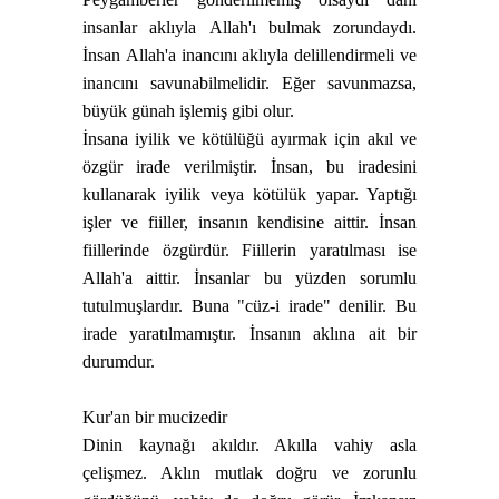
insanlar aklıyla
Allah
'ı bulmak zorundaydı.
İnsan
Allah
'a inancını aklıyla delillendirmeli ve
inancını savunabilmelidir. Eğer savunmazsa,
büyük günah işlemiş gibi olur.
İnsana iyilik ve kötülüğü ayırmak için akıl ve
özgür irade verilmiştir. İnsan, bu iradesini
kullanarak iyilik veya kötülük yapar. Yaptığı
işler ve fiiller, insanın kendisine aittir. İnsan
fiillerinde özgürdür. Fiillerin yaratılması ise
Allah
'a aittir. İnsanlar bu yüzden sorumlu
tutulmuşlardır. Buna
"cüz-i
irade"
denilir. Bu
irade yaratılmamıştır. İnsanın aklına ait bir
durumdur.
Kur'an
bir
mucizedir
Dinin
kaynağı akıldır. Akılla vahiy asla
çelişmez. Aklın mutlak doğru ve zorunlu