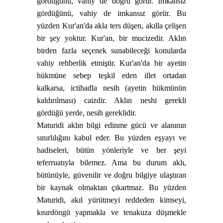
gördüğünü, vahiy de doğru görür. İmkansız
gördüğünü, vahiy de imkansız görür. Bu
yüzden
Kur'an
'da akla ters düşen, akılla çelişen
bir şey yoktur.
Kur'an,
bir mucizedir. Aklın
birden fazla seçenek sunabileceği konularda
vahiy rehberlik etmiştir.
Kur'an
'da bir ayetin
hükmüne sebep teşkil eden illet ortadan
kalkarsa, ictihadla nesih (ayetin hükmünün
kaldırılması) caizdir. Aklın neshi gerekli
gördüğü yerde, nesih gereklidir.
Maturidi
aklın bilgi edinme gücü ve alanının
sınırlılığını kabul eder. Bu yüzden eşyayı ve
hadiseleri, bütün yönleriyle ve her şeyi
teferruatıyla bilemez. Ama bu durum aklı,
bütünüyle, güvenilir ve doğru bilgiye ulaştıran
bir kaynak olmaktan çıkartmaz. Bu yüzden
Maturidi,
akıl yürütmeyi reddeden kimseyi,
kısırdöngü yapmakla ve tenakuza düşmekle