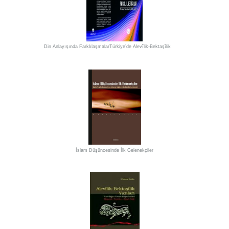
Din Anlayışında FarklılaşmalarTürkiye’de Alevîlik-Bektaşîlik
İslam Düşüncesinde İlk Gelenekçiler