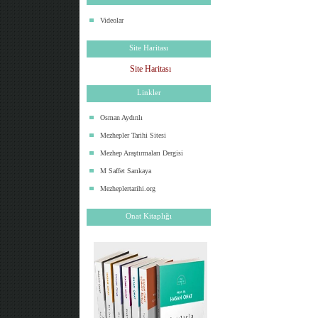
Videolar
Site Haritası
Site Haritası
Linkler
Osman Aydınlı
Mezhepler Tarihi Sitesi
Mezhep Araştırmaları Dergisi
M Saffet Sarıkaya
Mezheplertarihi.org
Onat Kitaplığı