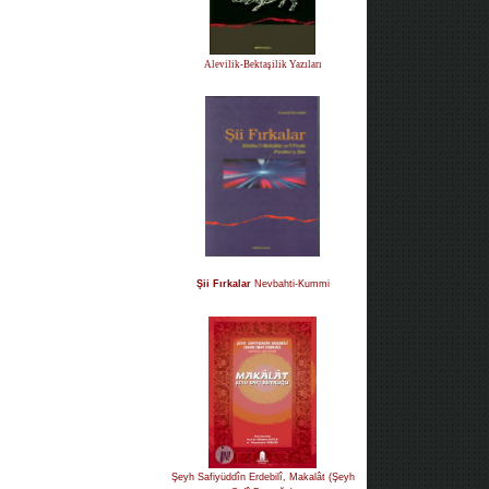
Alevilik-Bektaşilik Yazıları
Şii Fırkalar
Nevbahti-Kummi
Şeyh Safiyüddîn Erdebilî, Makalât (Şeyh