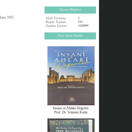
Ziyaret Bilgileri
kara 2005.
Aktif Ziyaretçi
1
Bugün Toplam
232
Toplam Ziyaret
1226089
Yeni Çıkan Eserler
İnsani ve Ahlaki Değerler
Prof. Dr. Sönmez Kutlu