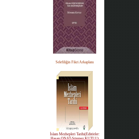
Selefiliğin Fikri Arkaplanı
İslam Mezhepleri Tarihi(Editörler:
Hasan ONAT-Sönmez KUTLU)