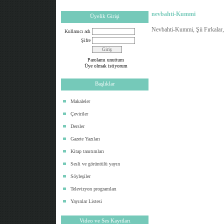
nevbahti-Kummi
Üyelik Girişi
Nevbahti-Kummi, Şii Fırkalar
Kullanıcı adı
Şifre
Parolamı unuttum
Üye olmak istiyorum
Başlıklar
Makaleler
Çeviriler
Dersler
Gazete Yazıları
Kitap tanıtımları
Sesli ve görüntülü yayın
Söyleşiler
Televizyon programları
Yayınlar Listesi
Video ve Ses Kayıtları