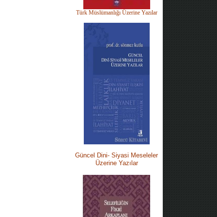
Türk Müslümanlığı Üzerine Yazılar
Güncel Dini-
Siyasi M
eseleler
Üzerine Yazılar