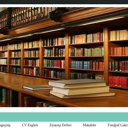
zgeçmiş
CV English
Ziyaretçi Defteri
Makaleler
Fotoğraf Galer