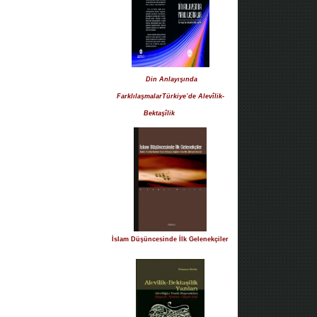
Din Anlayışında
FarklılaşmalarTürkiye’de Alevîlik-
Bektaşîlik
İslam Düşüncesinde İlk Gelenekçiler