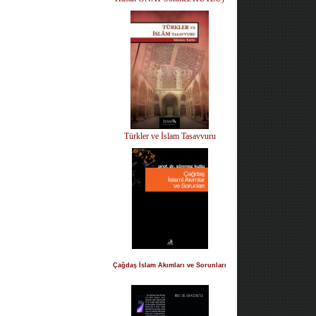
Türkler ve İslam Tasavvuru
Çağdaş İslam Akımları ve Sorunları