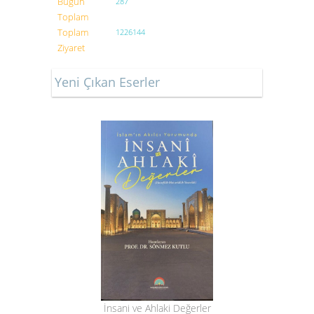
Bugün
287
Toplam
Toplam
1226144
Ziyaret
Yeni Çıkan Eserler
İnsani ve Ahlaki Değerler