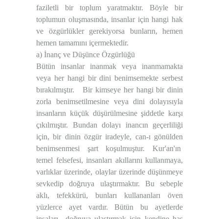
faziletli bir toplum yaratmaktır. Böyle bir
toplumun oluşmasında, insanlar için hangi hak
ve özgürlükler gerekiyorsa bunların, hemen
hemen tamamını içermektedir.
a) İnanç ve Düşünce Özgürlüğü
Bütün insanlar inanmak veya inanmamakta
veya her hangi bir dini benimsemekte serbest
bırakılmıştır. Bir kimseye her hangi bir dinin
zorla benimsetilmesine veya dini dolayısıyla
insanların küçük düşürülmesine şiddetle karşı
çıkılmıştır. Bundan dolayı inancın geçerliliği
için, bir dinin özgür iradeyle, can-ı gönülden
benimsenmesi şart koşulmuştur. Kur'an'ın
temel felsefesi, insanları akıllarını kullanmaya,
varlıklar üzerinde, olaylar üzerinde düşünmeye
sevkedip doğruya ulaştırmaktır. Bu sebeple
aklı, tefekkürü, bunları kullananları öven
yüzlerce ayet vardır. Bütün bu ayetlerde
insaları doğruya ulaştırmak için kendine has