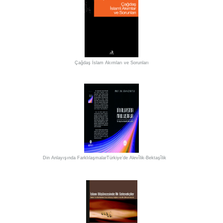
Çağdaş İslam Akımları ve Sorunları
Din Anlayışında FarklılaşmalarTürkiye’de Alevîlik-Bektaşîlik