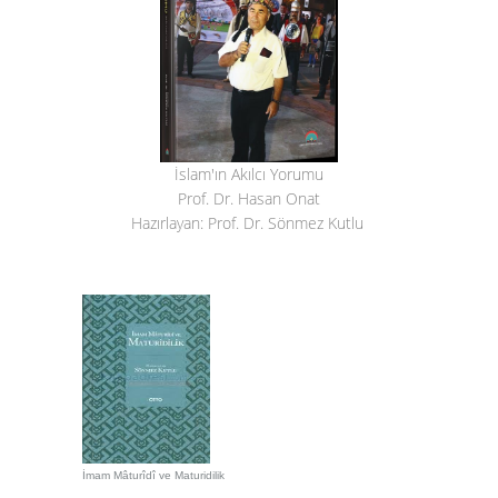
İslam'ın Akılcı Yorumu
Prof. Dr. Hasan Onat
Hazırlayan: Prof. Dr. Sönmez Kutlu
İmam Mâturîdî ve Maturidilik