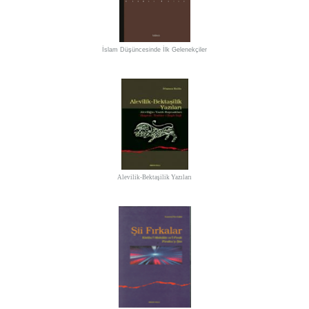
İslam Düşüncesinde İlk Gelenekçiler
Alevilik-Bektaşilik Yazıları