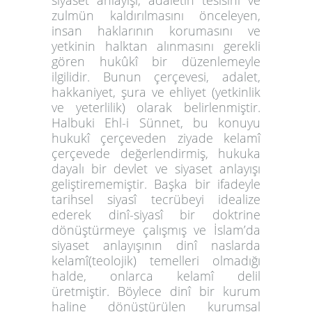
siyaset anlayışı, adaletin tesisini ve
zulmün kaldırılmasını önceleyen,
insan haklarının korumasını ve
yetkinin halktan alınmasını gerekli
gören hukûkî bir düzenlemeyle
ilgilidir. Bunun çerçevesi, adalet,
hakkaniyet, şura ve ehliyet (yetkinlik
ve yeterlilik) olarak belirlenmiştir.
Halbuki Ehl-i Sünnet, bu konuyu
hukukî çerçeveden ziyade kelamî
çerçevede değerlendirmiş, hukuka
dayalı bir devlet ve siyaset anlayışı
geliştirememiştir. Başka bir ifadeyle
tarihsel siyasî tecrübeyi idealize
ederek dinî-siyasî bir doktrine
dönüştürmeye çalışmış ve İslam’da
siyaset anlayışının dinî naslarda
kelamî(teolojik) temelleri olmadığı
halde, onlarca kelamî delil
üretmiştir. Böylece dinî bir kurum
haline dönüştürülen kurumsal