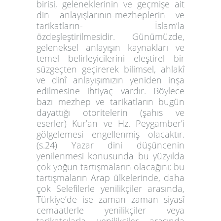
birisi, geleneklerinin ve geçmişe ait
din anlayışlarının-mezheplerin ve
tarikatların- İslam’la
özdeşleştirilmesidir. Günümüzde,
geleneksel anlayışın kaynakları ve
temel belirleyicilerini eleştirel bir
süzgeçten geçirerek bilimsel, ahlakî
ve dinî anlayışımızın yeniden inşa
edilmesine ihtiyaç vardır. Böylece
bazı mezhep ve tarikatların bugün
dayattığı otoritelerin (şahıs ve
eserler) Kur’an ve Hz. Peygamber’i
gölgelemesi engellenmiş olacaktır.
(s.24) Yazar dini düşüncenin
yenilenmesi konusunda bu yüzyılda
çok yoğun tartışmaların olacağını; bu
tartışmaların Arap ülkelerinde, daha
çok Selefilerle yenilikçiler arasında,
Türkiye’de ise zaman zaman siyasî
cemaatlerle yenilikçiler veya