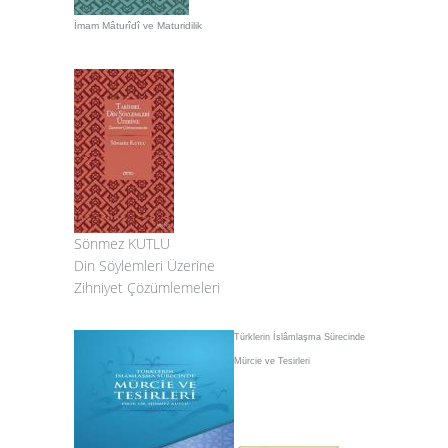
İmam Mâturîdî ve Maturidilik
Sönmez KUTLU
Din Söylemleri Üzerine
Zihniyet Çözümlemeleri
Türklerin İslâmlaşma Sürecinde
Mürcie ve Tesirleri