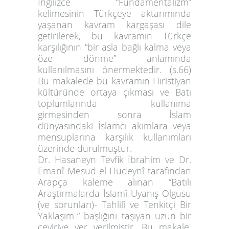
İngilizce “Fundamentalizm”
kelimesinin Türkçeye aktarımında
yaşanan kavram kargaşası dile
getirilerek, bu kavramın Türkçe
karşılığının “bir asla bağlı kalma veya
öze dönme” anlamında
kullanılmasını önermektedir. (s.66)
Bu makalede bu kavramın Hıristiyan
kültüründe ortaya çıkması ve Batı
toplumlarında kullanıma
girmesinden sonra İslam
dünyasındaki İslamcı akımlara veya
mensuplarına karşılık kullanımları
üzerinde durulmuştur.
Dr. Hasaneyn Tevfik İbrahim ve Dr.
Emanî Mesud el-Hudeynî tarafından
Arapça kaleme alınan “Batılı
Araştırmalarda İslamî Uyanış Olgusu
(ve sorunları)- Tahlilî ve Tenkitçi Bir
Yaklaşım-“ başlığını taşıyan uzun bir
çeviriye yer verilmiştir. Bu makale,