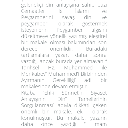
gelenekçi din anlayışına sahip bazı
Cemaatler ile İslam’ı ve
Peygamberini savaş dini ve
peygamberi olarak göstermek
isteyenlerin Peygamber algısını
düzeltmeye yönelik yazılmış eleştirel
bir makale olması bakımından son
derece önemlidir. Buradaki
tartışmalara yazar, daha sonra
yazdığı, ancak burada yer almayan “
Tarihsel Hz. Muhammed ile
Menkabevî Muhammed’i Birbirinden
Ayırmanın Gerekliliği” adlı bir
makalesinde devam etmiştir.
Kitaba “Ehl-i Sünnet’in Siyaset
Anlayışının Dinî Temellerinin
Sorgulanması” adıyla dikkati çeken
önemli bir makale, ek-1 olarak
konulmuştur. Bu makale, yazarın
daha önce yazdığı “ İmam