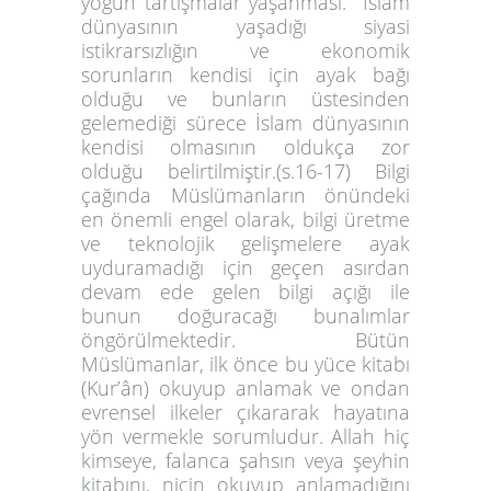
yoğun tartışmalar yaşanması. İslam
dünyasının yaşadığı siyasi
istikrarsızlığın ve ekonomik
sorunların kendisi için ayak bağı
olduğu ve bunların üstesinden
gelemediği sürece İslam dünyasının
kendisi olmasının oldukça zor
olduğu belirtilmiştir.(s.16-17) Bilgi
çağında Müslümanların önündeki
en önemli engel olarak, bilgi üretme
ve teknolojik gelişmelere ayak
uyduramadığı için geçen asırdan
devam ede gelen bilgi açığı ile
bunun doğuracağı bunalımlar
öngörülmektedir. Bütün
Müslümanlar, ilk önce bu yüce kitabı
(Kur’ân) okuyup anlamak ve ondan
evrensel ilkeler çıkararak hayatına
yön vermekle sorumludur. Allah hiç
kimseye, falanca şahsın veya şeyhin
kitabını, niçin okuyup anlamadığını