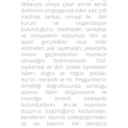
iddiasıyla ortaya çıkan ancak kendi
doktrinini propaganda eden pek çok
mezhep, tarikat, cemaat ile dinî
kurum ve organizasyon
bulunduğunu, mezhepler, tarikatlar
ve cemaatlerin toplumsal, dinî ve
siyasî gerçeklikler olup inkâr
edilmeleri, yok sayılmaları, yasaklarla
önüne geçilmelerinin mümkün
olmadığını belirtmektedir. Dinî-
toplumsal ve dinî- politik hareketler
İslam’ı doğru ve özgün şekliyle,
Kur’an merkezli ve Hz. Peygamber’in
örnekliği doğrultusunda sunduğu
sürece, İslam düşüncesine ve
insanlığa önemli katkılarda
bulunduklarını, ancak insanların
düşünce özgürlüğünü kısıtlamaları,
kendilerini İslam’la özdeşleştirmeleri
ya da İslam’ın tek temsilcisi