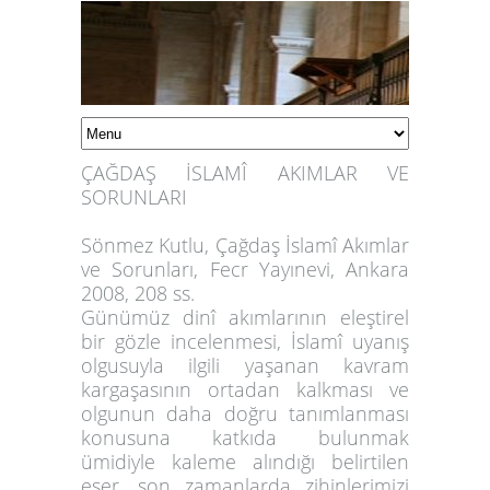
ÇAĞDAŞ İSLAMÎ AKIMLAR VE
SORUNLARI
Sönmez Kutlu, Çağdaş İslamî Akımlar
ve Sorunları, Fecr Yayınevi, Ankara
2008, 208 ss.
Günümüz dinî akımlarının eleştirel
bir gözle incelenmesi, İslamî uyanış
olgusuyla ilgili yaşanan kavram
kargaşasının ortadan kalkması ve
olgunun daha doğru tanımlanması
konusuna katkıda bulunmak
ümidiyle kaleme alındığı belirtilen
eser, son zamanlarda zihinlerimizi