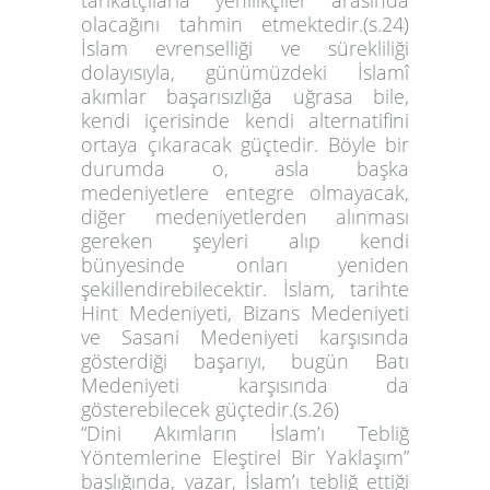
tarikatçılarla yenilikçiler arasında
olacağını tahmin etmektedir.(s.24)
İslam evrenselliği ve sürekliliği
dolayısıyla, günümüzdeki İslamî
akımlar başarısızlığa uğrasa bile,
kendi içerisinde kendi alternatifini
ortaya çıkaracak güçtedir. Böyle bir
durumda o, asla başka
medeniyetlere entegre olmayacak,
diğer medeniyetlerden alınması
gereken şeyleri alıp kendi
bünyesinde onları yeniden
şekillendirebilecektir. İslam, tarihte
Hint Medeniyeti, Bizans Medeniyeti
ve Sasani Medeniyeti karşısında
gösterdiği başarıyı, bugün Batı
Medeniyeti karşısında da
gösterebilecek güçtedir.(s.26)
“Dini Akımların İslam’ı Tebliğ
Yöntemlerine Eleştirel Bir Yaklaşım”
başlığında, yazar, İslam’ı tebliğ ettiği