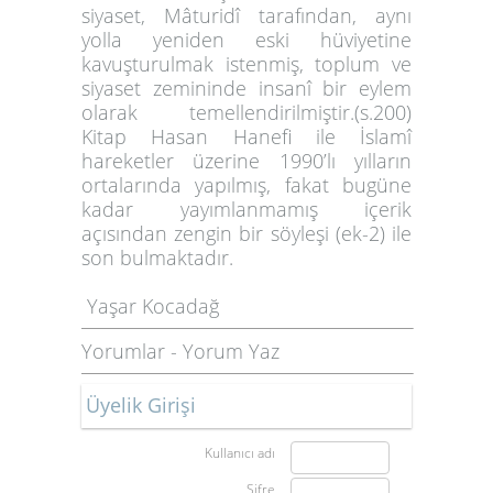
siyaset, Mâturidî tarafından, aynı
yolla yeniden eski hüviyetine
kavuşturulmak istenmiş, toplum ve
siyaset zemininde insanî bir eylem
olarak temellendirilmiştir.(s.200)
Kitap Hasan Hanefi ile İslamî
hareketler üzerine 1990’lı yılların
ortalarında yapılmış, fakat bugüne
kadar yayımlanmamış içerik
açısından zengin bir söyleşi (ek-2) ile
son bulmaktadır.
Yaşar Kocadağ
Yorumlar
-
Yorum Yaz
Üyelik Girişi
Kullanıcı adı
Şifre