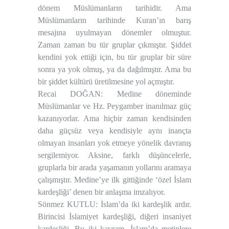
dönem Müslümanların tarihidir. Ama
Müslümanların tarihinde Kuran’ın barış
mesajına uyulmayan dönemler olmuştur.
Zaman zaman bu tür gruplar çıkmıştır. Şiddet
kendini yok ettiği için, bu tür gruplar bir süre
sonra ya yok olmuş, ya da dağılmıştır. Ama bu
bir şiddet kültürü üretilmesine yol açmıştır.
Recai DOĞAN: Medine döneminde
Müslümanlar ve Hz. Peygamber inanılmaz güç
kazanıyorlar. Ama hiçbir zaman kendisinden
daha güçsüz veya kendisiyle aynı inançta
olmayan insanları yok etmeye yönelik davranış
sergilemiyor. Aksine, farklı düşüncelerle,
gruplarla bir arada yaşamanın yollarını aramaya
çalışmıştır. Medine’ye ilk gittiğinde ‘özel İslam
kardeşliği’ denen bir anlaşma imzalıyor.
Sönmez KUTLU: İslam’da iki kardeşlik ardır.
Birincisi İslamiyet kardeşliği, diğeri insaniyet
kardeşliği. Bu iki kavram, İslam’da metinlere