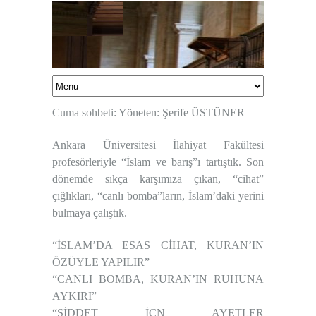
Cuma sohbeti: Yöneten: Şerife ÜSTÜNER
Ankara Üniversitesi İlahiyat Fakültesi
profesörleriyle “İslam ve barış”ı tartıştık. Son
dönemde sıkça karşımıza çıkan, “cihat”
çığlıkları, “canlı bomba”ların, İslam’daki yerini
bulmaya çalıştık.
“İSLAM’DA ESAS CİHAT, KURAN’IN
ÖZÜYLE YAPILIR”
“CANLI BOMBA, KURAN’IN RUHUNA
AYKIRI”
“ŞİDDET İÇN AYETLER