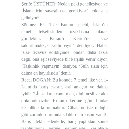
Şerife ÜSTÜNER: Neden peki genelleşiyor ve
‘İslam için savaşılması gerekiyor’ noktasına
geliniyor?
Sönmez KUTLU: Bunun sebebi, İslam’ın
temel felsefesinden uzaklaşma olarak
görülebilir. Kuran’ı Kerim’de ‘size
saldırılmadıkça saldırmayın’ deniliyor. Hatta,
‘size tecavüz edildiğinde, ondan daha fazla
değil, ona eşit seviyede bir karşılık verin’ diyor.
‘Taşkınlık yapmayın’ deniyor. ‘Sulh sizin için
daima en hayırlısıdır’ denir.
Recai DOĞAN: Bu konuda 7 temel ilke var. 1-
İslam’da barış esastır, asıl amaçtır ve daima
iyidir. 2-İnsanların canı, malı, dini, nesli ve aklı
dokunulmazdır. Kuran’ı kerime göre bunlar
kesinlikle korunmalıdır. Cihat, nefisle olduğu
gibi zorunlu durumda silahlı olan kısmı var. 3-
Barış teklif edenlerle, barış yaptıktan sonra
taahhütlerini yerine getirenlerle kesinlikle