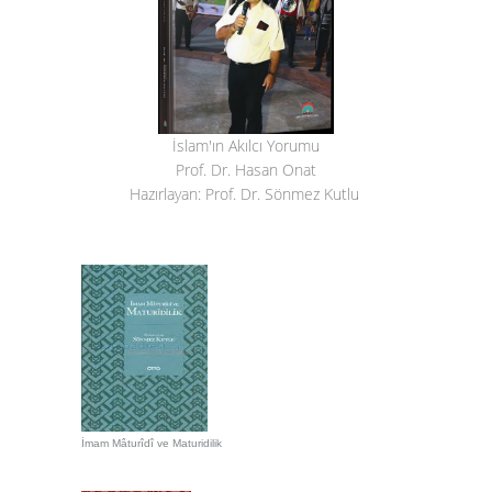
İslam'ın Akılcı Yorumu
Prof. Dr. Hasan Onat
Hazırlayan: Prof. Dr. Sönmez Kutlu
İmam Mâturîdî ve Maturidilik