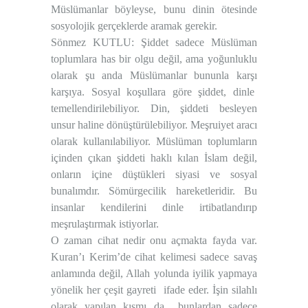
Müslümanlar böyleyse, bunu dinin ötesinde
sosyolojik gerçeklerde aramak gerekir.
Sönmez KUTLU: Şiddet sadece Müslüman
toplumlara has bir olgu değil, ama yoğunluklu
olarak şu anda Müslümanlar bununla karşı
karşıya. Sosyal koşullara göre şiddet, dinle
temellendirilebiliyor. Din, şiddeti besleyen
unsur haline dönüştürülebiliyor. Meşruiyet aracı
olarak kullanılabiliyor. Müslüman toplumların
içinden çıkan şiddeti haklı kılan İslam değil,
onların içine düştükleri siyasi ve sosyal
bunalımdır. Sömürgecilik hareketleridir. Bu
insanlar kendilerini dinle irtibatlandırıp
meşrulaştırmak istiyorlar.
O zaman cihat nedir onu açmakta fayda var.
Kuran’ı Kerim’de cihat kelimesi sadece savaş
anlamında değil, Allah yolunda iyilik yapmaya
yönelik her çeşit gayreti ifade eder. İşin silahlı
olarak yapılan kısmı da bunlardan sadece