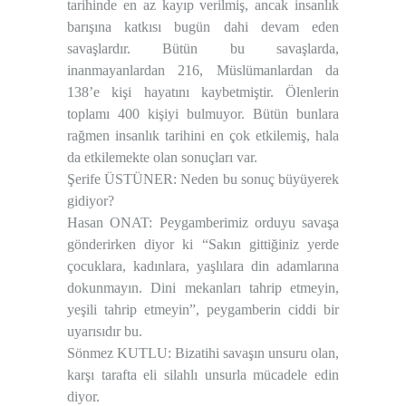
tarihinde en az kayıp verilmiş, ancak insanlık
barışına katkısı bugün dahi devam eden
savaşlardır. Bütün bu savaşlarda,
inanmayanlardan 216, Müslümanlardan da
138’e kişi hayatını kaybetmiştir. Ölenlerin
toplamı 400 kişiyi bulmuyor. Bütün bunlara
rağmen insanlık tarihini en çok etkilemiş, hala
da etkilemekte olan sonuçları var.
Şerife ÜSTÜNER: Neden bu sonuç büyüyerek
gidiyor?
Hasan ONAT: Peygamberimiz orduyu savaşa
gönderirken diyor ki “Sakın gittiğiniz yerde
çocuklara, kadınlara, yaşlılara din adamlarına
dokunmayın. Dini mekanları tahrip etmeyin,
yeşili tahrip etmeyin”, peygamberin ciddi bir
uyarısıdır bu.
Sönmez KUTLU: Bizatihi savaşın unsuru olan,
karşı tarafta eli silahlı unsurla mücadele edin
diyor.