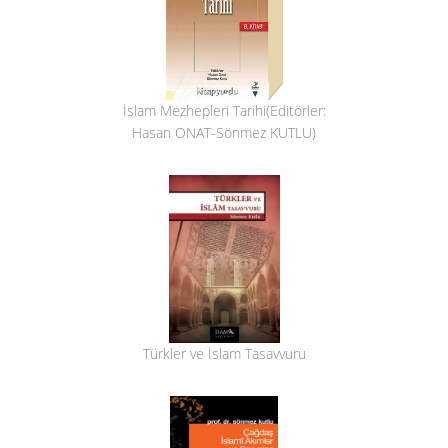
İslam Mezhepleri Tarihi(Editörler:
Hasan ONAT-Sönmez KUTLU)
Türkler ve İslam Tasavvuru