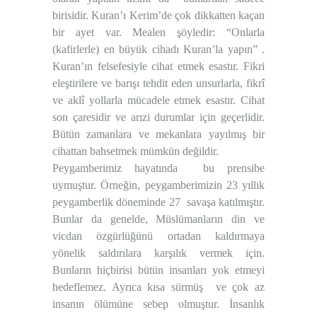
birisidir. Kuran’ı Kerim’de çok dikkatten kaçan
bir ayet var. Mealen şöyledir: “Onlarla
(kafirlerle) en büyük cihadı Kuran’la yapın” .
Kuran’ın felsefesiyle cihat etmek esastır. Fikri
eleştirilere ve barışı tehdit eden unsurlarla, fikrî
ve aklî yollarla mücadele etmek esastır. Cihat
son çaresidir ve arızi durumlar için geçerlidir.
Bütün zamanlara ve mekanlara yayılmış bir
cihattan bahsetmek mümkün değildir.
Peygamberimiz hayatında bu prensibe
uymuştur. Örneğin, peygamberimizin 23 yıllık
peygamberlik döneminde 27 savaşa katılmıştır.
Bunlar da genelde, Müslümanların din ve
vicdan özgürlüğünü ortadan kaldırmaya
yönelik saldırılara karşılık vermek için.
Bunların hiçbirisi bütün insanları yok etmeyi
hedeflemez. Ayrıca kısa sürmüş ve çok az
insanın ölümüne sebep olmuştur. İnsanlık