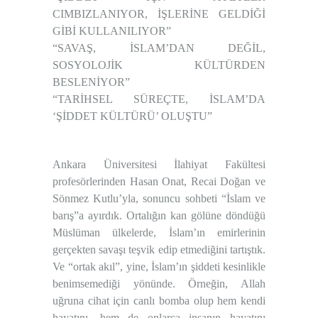
CIMBIZLANIYOR, İŞLERİNE GELDİĞİ
GİBİ KULLANILIYOR”
“SAVAŞ, İSLAM’DAN DEĞİL,
SOSYOLOJİK KÜLTÜRDEN
BESLENİYOR”
“TARİHSEL SÜREÇTE, İSLAM’DA
‘ŞİDDET KÜLTÜRÜ’ OLUŞTU”
Ankara Üniversitesi İlahiyat Fakültesi
profesörlerinden Hasan Onat, Recai Doğan ve
Sönmez Kutlu’yla, sonuncu sohbeti “İslam ve
barış”a ayırdık. Ortalığın kan gölüne döndüğü
Müslüman ülkelerde, İslam’ın emirlerinin
gerçekten savaşı teşvik edip etmediğini tartıştık.
Ve “ortak akıl”, yine, İslam’ın şiddeti kesinlikle
benimsemediği yönünde. Örneğin, Allah
uğruna cihat için canlı bomba olup hem kendi
hayatını, hem de onlarca insanın hayatını