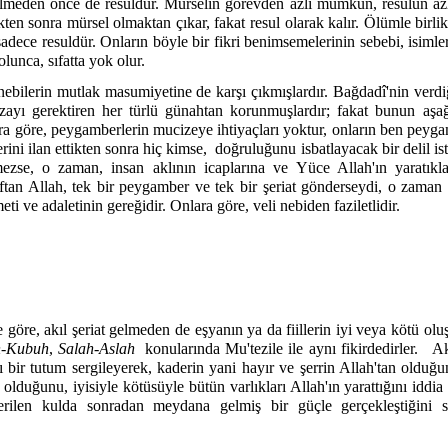
lmeden önce de resuldür. Mürselin görevden azli mümkün, resulün az
kten sonra mürsel olmaktan çıkar, fakat resul olarak kalır. Ölümle birl
ce resuldür. Onların böyle bir fikri benimsemelerinin sebebi, isimleri 
lunca, sıfatta yok olur.
ebilerin mutlak masumiyetine de karşı çıkmışlardır. Bağdadî'nin verdiğ
ayı gerektiren her türlü günahtan korunmuşlardır; fakat bunun aş
ara göre, peygamberlerin mucizeye ihtiyaçları yoktur, onların ben peygam
ini ilan ettikten sonra hiç kimse,
doğruluğunu isbatlayacak bir delil is
se, o zaman, insan aklının icaplarına ve Yüce Allah'ın yaratıkla
aftan Allah, tek bir peygamber ve tek bir şeriat gönderseydi, o zam
i ve adaletinin gereğidir. Onlara göre, veli nebiden faziletlidir.
göre, akıl şeriat gelmeden de eşyanın ya da fiillerin iyi veya kötü oluşu
n-Kubuh
,
Salah-Aslah
konularında Mu'tezile ile aynı fikirdedirler.
Ak
 bir tutum sergileyerek, kaderin yani hayır ve şerrin Allah'tan olduğu
olduğunu, iyisiyle kötüsüyle bütün varlıkları Allah'ın yarattığını iddia e
verilen kulda sonradan meydana gelmiş bir güçle gerçekleştiğini s