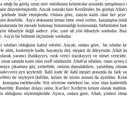
a attığı bu görüş uzun süre müslüman kelamcılar arasında tartışılmaya
alar düzenlemişlerdir. Ancak sonraki bazı Kerrâmiler, bu görüşü Allah'ı
 şeklinde ifade etmişlerdir. Onlara göre, zatıyla kaim olan her şey
sim denebilir.
Arş'a dokunma temas etme sözü yerine, karşılaşma (müla
e aralarında bir mesafe bulunup bulunmadığı konusunda, birbirinden fark
yön itibariyle değil sadece
yön, yani alt yön itibariyle sonludur. Baz
se, Arş'ın bir bölümü ölçüsünde sonludur.
zı sıfatları olduğunu kabul ederler. Ancak, onlara göre,
bu sıfatlar k
le alim, kudretiyle kadir, hayatıyla diri, meşieti ile dileyendir. Allah k
larak yaratıcı (halıkıyye), rızık verici (razıkıyye) ve nimet vericidir.
 onun zatında kaim olan ezelî sıfatlarıdır. Allah'ın sıfatları, onun aynısı 
rtaya çıkanlara güç yetirebilir, onların dışındakilere, yaratılmış olm
ükevven
) ayrı şeyleridr. İlahî irade ile ilahî meşiet arasında da fark va
ellim
) ile söyleyen (
kâil
)in, kelam ile sözün arasını da ayırdılar. Kel
konuşma melekesidir. Söz söyleme melekesi ise, söze olan kudretid
ibaretitir. Bundan dolayı onlar, Kur'ân'ı Kerîm'in kelam olarak mahluk 
is olduğunu söylemişleridir. Ayrıca, onlara göre, Allah, yönleri o