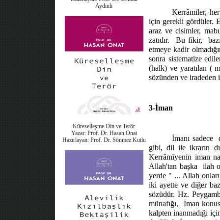
Aydınlı
Kerrâmiler, her
için gerekli gördüler.
araz ve cisimler, mab
zatıdır.
Bu fikir,
baz
etmeye kadir olmadığı
sonra sistematize edil
(halk) ve yaratılan ( 
sözünden ve iradeden ib
3-İman
Küreselleşme Din ve Terör
Yazar: Prof. Dr. Hasan Onat
İmanı sadece
Hazırlayan: Prof. Dr. Sönmez Kutlu
gibi, dil ile ikrarın 
Kerrâmîyenin iman naz
Allah'tan başka
ilah 
yerde " ... Allah onlar
iki ayette ve diğer baz
sözüdür. Hz. Peygamb
münafığı,
İman konusu
kalpten inanmadığı içi