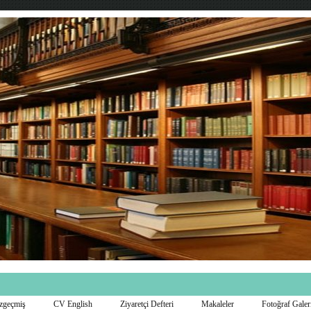
zgeçmiş
CV English
Ziyaretçi Defteri
Makaleler
Fotoğraf Galer