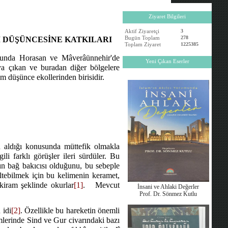
Ziyaret Bilgileri
Aktif Ziyaretçi
3
Bugün Toplam
278
AM DÜŞÜNCESİNE KATKILARI
Toplam Ziyaret
1225385
ğusunda Horasan ve Mâverâünnehir'de
Yeni Çıkan Eserler
taya çıkan ve buradan diğer bölgelere
am düşünce ekollerinden birisidir.
aldığı konusunda müttefik olmakla
ili farklı görüşler ileri sürdüler. Bu
n bağ bakıcısı olduğunu, bu sebeple
eltebilmek için bu kelimenin keramet,
kiram şeklinde okurlar
[1]
.
Mevcut
İnsani ve Ahlaki Değerler
Prof. Dr. Sönmez Kutlu
 idi
[2]
. Özellikle bu hareketin önemli
mlerinde Sind ve Gur civarındaki bazı