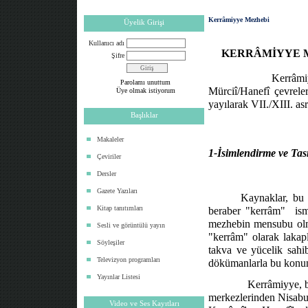
Kerrâmiyye Mezhebi
Üyelik Girişi
Kullanıcı adı
KERRÂMİYYE M
Şifre
Kerrâmi
Parolamı unuttum
Mürciî/Hanefî çevrele
Üye olmak istiyorum
yayılarak VII./XIII. as
Başlıklar
Makaleler
1-İsimlendirme ve Tas
Çeviriler
Dersler
Gazete Yazıları
Kaynaklar, bu
Kitap tanıtımları
beraber "kerrâm"
ism
mezhebin mensubu olm
Sesli ve görüntülü yayın
"kerrâm" olarak lakapl
Söyleşiler
takva ve yücelik sahi
Televizyon programları
dökümanlarla bu konun
Yayınlar Listesi
Kerrâmiyye, b
merkezlerinden Nisabur
Video ve Ses Kayıtları