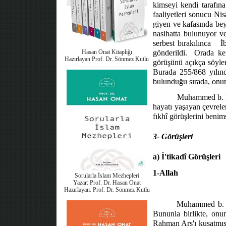
kimseyi kendi tarafına
faaliyetleri sonucu Nis
giyen ve kafasında bey
nasihatta bulunuyor ve
serbest bırakılınca
İ
Hasan Onat Kitaplığı
gönderildi.
Orada ken
Hazırlayan Prof. Dr. Sönmez Kutlu
görüşünü açıkça söylem
Burada 255/868 yılınd
bulunduğu sırada, onun
Muhammed b. Ke
hayatı yaşayan çevrele
fıkhî görüşlerini benim
3- Görüşleri
a) İ'tikadî Görüşleri
1-Allah
Sorularla İslam Mezhepleri
Yazar: Prof. Dr. Hasan Onat
Hazırlayan: Prof. Dr. Sönmez Kutlu
Muhammed b.
Bununla birlikte, onun
Rahman Arş'ı kuşatmışt