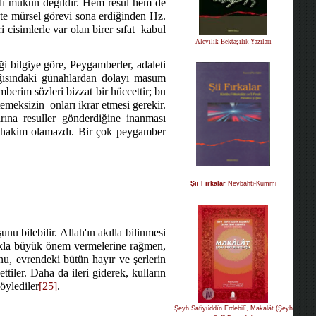
li mükün değildir. Hem resul hem de
ikte mürsel görevi sona erdiğinden Hz.
cisimlerle var olan birer sıfat
kabul
Alevilik-Bektaşilik Yazıları
i bilgiye göre, Peygamberler, adaleti
ağısındaki günahlardan dolayı masum
berim sözleri bizzat bir hüccettir; bu
temeksizin
onları ikrar etmesi gerekir.
rına resuller gönderdiğine inanması
an hakim olamazdı. Bir çok peygamber
Şii Fırkalar
Nevbahti-Kummi
nu bilebilir. Allah'ın akılla bilinmesi
la büyük önem vermelerine rağmen,
nu, evrendeki bütün hayır ve şerlerin
ttiler. Daha da ileri giderek, kulların
öylediler
[25]
.
Şeyh Safiyüddîn Erdebilî, Makalât (Şeyh