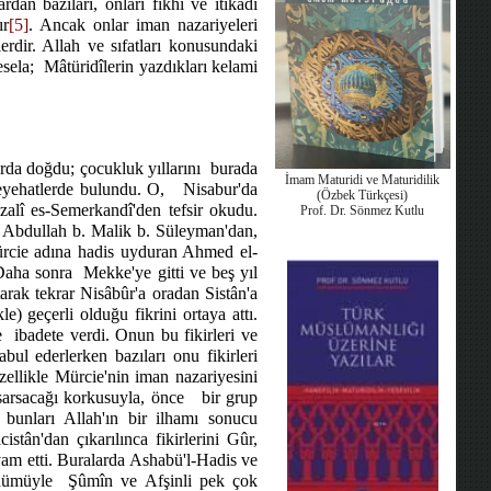
dan bazıları, onları fıkhî ve itikadî
ır
[5]
. Ancak onlar iman nazariyeleri
dir. Allah ve sıfatları konusundaki
sela;
Mâtüridîlerin yazdıkları kelami
arda doğdu; çocukluk yıllarını
burada
İmam Maturidi ve Maturidilik
eyehatlerde bulundu. O,
Nisabur'da
(Özbek Türkçesi)
zalî es-Semerkandî'den tefsir okudu.
Prof. Dr. Sönmez Kutlu
î Abdullah b. Malik b. Süleyman'dan,
rcie adına hadis uyduran Ahmed el-
Daha sonra
Mekke'ye gitti ve beş yıl
arak tekrar Nisâbûr'a oradan Sistân'a
) geçerli olduğu fikrini ortaya attı.
e
ibadete verdi. Onun bu fikirleri ve
abul ederlerken bazıları onu fikirleri
zellikle Mürcie'nin iman nazariyesini
 sarsacağı korkusuyla, önce
bir grup
 bunları Allah'ın bir ilhamı sonucu
istân'dan çıkarılınca fikirlerini Gûr,
vam etti. Buralarda Ashabü'l-Hadis ve
nümüyle
Şûmîn ve Afşinli pek çok