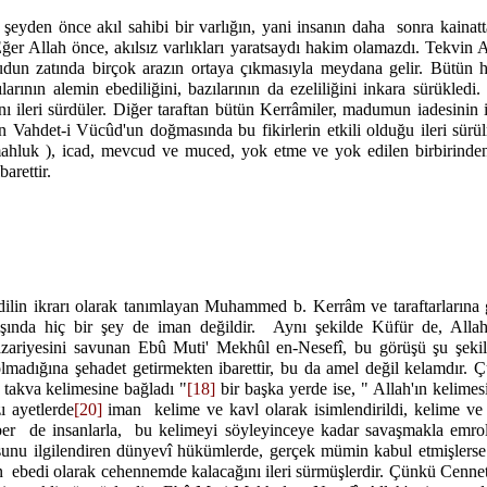
 şeyden önce akıl sahibi bir varlığın, yani insanın daha
sonra kainatt
 Eğer Allah önce, akılsız varlıkları yaratsaydı hakim olamazdı. Tekvin 
udun zatında birçok arazın ortaya çıkmasıyla meydana gelir. Bütün h
ılarının alemin ebediliğini, bazılarının da ezeliliğini inkara sürükledi.
nı ileri sürdüler. Diğer taraftan bütün Kerrâmiler, madumun iadesini
en Vahdet-i Vücûd'un doğmasında bu fikirlerin etkili olduğu ileri sürü
mahluk ), icad, mevcud ve muced, yok etme ve yok edilen birbirinden 
arettir.
dilin ikrarı olarak tanımlayan Muhammed b. Kerrâm ve taraftarlarına 
dışında hiç bir şey de iman değildir.
Aynı şekilde Küfür de, Allah
ariyesini savunan Ebû Muti' Mekhûl en-Nesefî, bu görüşü şu şekild
olmadığına şehadet getirmekten ibarettir, bu da amel değil kelamdır. 
ı takva kelimesine bağladı "
[18]
bir başka yerde ise, " Allah'ın kelimesi
ı ayetlerde
[20]
iman
kelime ve kavl olarak isimlendirildi, kelime ve
er
de insanlarla,
bu kelimeyi söyleyinceye kadar savaşmakla emro
nu ilgilendiren dünyevî hükümlerde, gerçek mümin kabul etmişlerse de
n
ebedi olarak cehennemde kalacağını ileri sürmüşlerdir. Çünkü Cennet