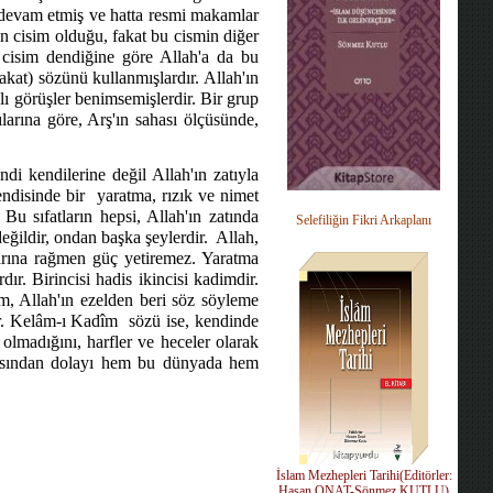
 devam etmiş ve hatta resmi makamlar
n cisim olduğu, fakat bu cismin diğer
e cisim dendiğine göre Allah'a da bu
kat) sözünü kullanmışlardır. Allah'ın
lı görüşler benimsemişlerdir. Bir grup
ılarına göre, Arş'ın sahası ölçüsünde,
endi kendilerine değil Allah'ın zatıyla
endisinde bir
yaratma, rızık ve nimet
 Bu sıfatların hepsi, Allah'ın zatında
Selefiliğin Fikri Arkaplanı
değildir, ondan başka şeylerdir.
Allah,
alarına rağmen güç yetiremez. Yaratma
rdır. Birincisi hadis ikincisi kadimdir.
am, Allah'ın ezelden beri söz söyleme
ir. Kelâm-ı Kadîm
sözü ise, kendinde
olmadığını, harfler ve heceler olarak
lmasından dolayı hem bu dünyada hem
İslam Mezhepleri Tarihi(Editörler:
Hasan ONAT-Sönmez KUTLU)