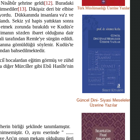
 Nisâbûr şehrine geldi
[12]
. Buradaki
Türk Müslümanlığı Üzerine Yazılar
nimsediler
[13]
. Dikişsiz deri bir elbise
ıyordu.
Dükkanında insanlara va'z ve
landı. Sekiz yıl hapis yattıktan sonra
 etmek zorunda bırakıldı ve Kudüs'e
 imanın sözden ibaret olduğuna dair
ali tarafından Remle'ye sürgün edildi.
yanına gömüldüğü söylenir. Kudüs'te
undan bahsedilmektedir.
ciî hocalardan eğitim görmüş ve zühd
a diğer Mürciîler gibi Ebû Hanîfe'nin
Güncel Dini-
Siyasi M
eseleler
Üzerine Yazılar
herin birliği şeklinde tanımlamıştır.
imsemiştir. O, aynı eserinde " ......
 ve Arş'ın onun mekanı olduğunu ileri