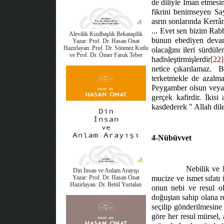
de diliyle İman etmesin
fikrini benimseyen Say
asrın sonlarında Kerrâ
... Evet sen bizim Rab
Alevilik Kızılbaşlık Bekataşilik
bunun ebediyen devam 
Yazar: Prof. Dr. Hasan Onat
Hazırlayan: Prof. Dr. Sönmez Kutlu
olacağını ileri sürdül
ve Prof. Dr. Ömer Faruk Teber
hadisleştirmişlerdir
[22]
netice çıkarılamaz.
B
terketmekle de azalmaz
Peygamber olsun vey
gerçek kafirdir. İkis
kasdederek " Allah dil
4-Nübüvvet
Nebilik ve 
Din İnsan ve Anlam Arayışı
Yazar: Prof. Dr. Hasan Onat
mucize ve ismet sıfatı 
Hazırlayan: Dr. Betül Yurtalan
onun nebi ve resul ol
doğuştan sahip olana r
seçilip gönderilmesine 
göre her resul mürsel,