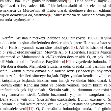
en farklı bazı fıkhî görüşler benimsediler
[3]
.
Daha sonraki kaynaklar
ğer bazıları ise, sadece itikadî bir kelam akolü olarak ele almışlard
ynaklarca da Mürcie'nin alt grubu olarak görülmeye devam edilmişler
üşleri dolayısıyla da, Sıfatiyye
[6]
Mücessime ya da Müşebbihe'nin (me
arasında sayılmışlardır.
errâm, Sicistan'ın merkezi
Zerenc'e bağlı bir köyde, 190/805'lı yıll
 dönemin meşhur alimlerinden dersler almak üzere Horasan'a bazı s
d b. Harb'in yanında uzun süre tahsil gördü
[8]
. Ali b. İshak el-Han
m b. Yûsuf el-Makiyânî'den, Merv'de Ali b. Hacer'den, Herat'ta Mürci
uhammed ve Muhammed b. el-Ezher'den dersler aldı. O, en çok
Mü
ciî Muhammed b. Temîm el-Faryâbî'den
[10]
rivayetlerde bulundu.
Nisâbûr'a döndü. Memleketi Sicistân'a gidip oradaki mal varlığını sat
manın,
kalbin bilmesi olmasa bile sadece sözle (şehadeteyni söylemekle
ıran bazı fikirler ileri sürmeye başladı. Diğer yandan kendisini zühd v
a tartışılmaya başlandı. Bazıları onu inançlı ve dindar birisi olarak k
e devam ettiler. Kendisini zühd ve ibadete vermesi, tecsim fikrini ve ö
trafında pek çok kişi topladı.
Sicistân valisi, bu durumun otoritesini
sorgulanmasını istedi. Valinin huzurunda yapılan bu sorgulamada,
. Daha sonra, vali onu, Sicistân'dan uzaklaştırdı. Bunun üzerine o, Sic
orasan'ın kırsal kesimlerinde, özellikle köylüler arasında yaymaya de
rşı mücadele verdi
[11]
. O, Garcistân'da bulunduğu sırada, abid görü