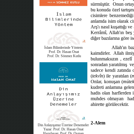
sürmüştür.
Onun ortay
bu konuda özel tartışm
cisimlere benzemediği
anlamda isim olarak ci
Arş'ı nasıl kuşattığı v
Kerrâmî, Allah'ın beş 
diğer bazılarına göre i
Allah'ın ba
İslam Bilimlerinde Yöntem
Prof. Dr. Hasan Onat
kaimdirler.
Allah ilmiy
Prof. Dr. Sönmez Kutlu
bulunmaksızın , ezelî o
sonradan yaratılmış
ve
sadece kendi zatında o
(
tekvîn
) ile yaratılan (
m
Onlar, konuşan (
mütek
kudreti anlamına gelen
hadis olan harflerden 
muhdes olmayan
had
ahirette görülecektir.
2-Alem
Din Anlayışımız Üzerine Denemeler
Yazar: Prof. Dr. Hasan Onat
Hazırlayan: Prof. Dr. Osman