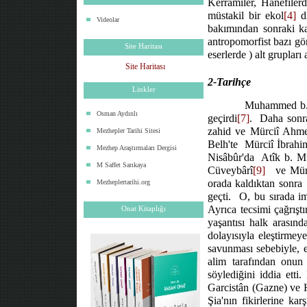
Kerrâmîler, Hanefîlerd
müstakil bir ekol
[4]
di
Videolar
bakımından sonraki ka
antropomorfist bazı gör
Site Haritası
eserlerde ) alt grupları 
Site Haritası
2-Tarihçe
Linkler
Muhammed b. K
Osman Aydınlı
geçirdi
[7]
.
Daha sonra
zahid ve Mürciî Ahme
Mezhepler Tarihi Sitesi
Belh'te
Mürciî İbrahi
Mezhep Araştırmaları Dergisi
Nisâbûr'da
Atîk b. M
M Saffet Sarıkaya
Cüveybârî
[9]
ve Mür
orada kaldıktan sonra
Mezheplertarihi.org
geçti.
O, bu sırada i
Ayrıca tecsimi çağrışt
Onat Kitaplığı
yaşantısı halk arasınd
dolayısıyla eleştirmey
savunması sebebiyle, e
alim tarafından onun 
söylediğini iddia etti
Garcistân (Gazne) ve H
Şia'nın fikirlerine ka