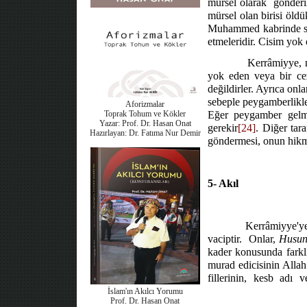
mürsel olarak
gönderi
mürsel olan birisi öldü
Muhammed kabrinde sade
etmeleridir. Cisim yok o
Kerrâmiyye, n
yok eden veya bir cez
değildirler. Ayrıca onl
sebeple peygamberlikler
Aforizmalar
Toprak Tohum ve Kökler
Eğer peygamber gelmez
Yazar: Prof. Dr. Hasan Onat
gerekir
[24]
. Diğer tar
Hazırlayan: Dr. Fatıma Nur Demir
göndermesi, onun hikmet
5- Akıl
Kerrâmiyye'ye 
vaciptir.
Onlar,
Husu
kader konusunda farklı
murad edicisinin Allah 
fillerinin, kesb adı 
İslam'ın Akılcı Yorumu
Prof. Dr. Hasan Onat