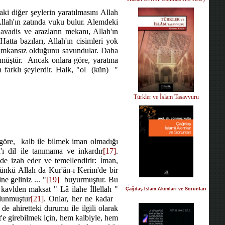
aki diğer şeylerin yaratılmasını Allah
Allah'ın zatında vuku bulur. Alemdeki
avadis ve arazların mekanı, Allah'ın
 Hatta bazıları, Allah'ın cisimleri yok
n imkansız olduğunu savundular. Daha
lmüştür.
Ancak onlara göre, yaratma
farklı şeylerdir. Halk, "ol
(kün)
"
Türkler ve İslam Tasavvuru
göre,
kalb ile bilmek iman olmadığı
'ı dil ile tanımama ve inkardır
[17]
.
e izah eder ve temellendirir: İman,
Çünkü Allah da Kur'ân-ı Kerim'de bir
ne geliniz ... "
[19]
buyurmuştur. Bu
 kavlden maksat " Lâ ilahe İllellah "
Çağdaş İslam Akımları ve Sorunları
lunmuştur
[21]
. Onlar, her ne kadar
 ahiretteki durumu ile ilgili olarak
'e girebilmek için, hem kalbiyle, hem