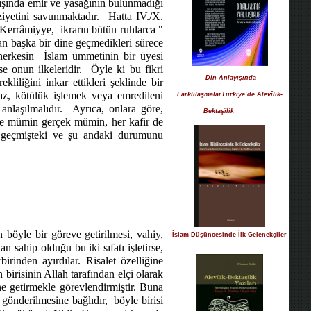
ışında emir ve yasağının bulunmadığı
ziyetini savunmaktadır.
Hatta IV./X.
. Kerrâmiyye,
ikrarın bütün ruhlarca "
'dan başka bir dine geçmedikleri sürece
herkesin
İslam ümmetinin bir üyesi
e onun ilkeleridir.
Öyle ki bu fikri
Din Anlayışında
kliliğini inkar ettikleri şeklinde bir
az, kötülük işlemek veya emredileni
FarklılaşmalarTürkiye’de Alevîlik-
nlaşılmalıdır.
Ayrıca, onlara göre,
Bektaşîlik
he mümin gerçek mümin, her kafir de
le geçmişteki ve şu andaki durumunu
 böyle bir göreve getirilmesi, vahiy,
İslam Düşüncesinde İlk Gelenekçiler
an sahip olduğu bu iki sıfatı işletirse,
birinden ayırdılar. Risalet özelliğine
birisinin Allah tarafından elçi olarak
ine getirmekle görevlendirmiştir. Buna
 gönderilmesine bağlıdır,
böyle birisi