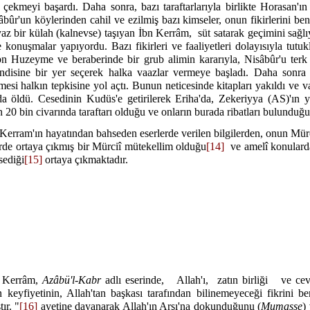
 çekmeyi başardı. Daha sonra, bazı taraftarlarıyla birlikte Horasan'ın
âbûr'un köylerinden cahil ve ezilmiş bazı kimseler, onun fikirlerini be
az bir külah (kalnevse) taşıyan İbn Kerrâm,
süt satarak geçimini sağl
 konuşmalar yapıyordu. Bazı fikirleri ve faaliyetleri dolayısıyla tutuk
bn Huzeyme ve beraberinde bir grub alimin kararıyla, Nisâbûr'u terk
disine bir yer seçerek halka vaazlar vermeye başladı. Daha sonra
esi halkın tepkisine yol açtı. Bunun neticesinde kitapları yakıldı ve v
a öldü. Cesedinin Kudüs'e getirilerek Eriha'da, Zekeriyya (AS)'ın 
 20 bin civarında taraftarı olduğu ve onların burada ribatları bulunduğ
rram'ın hayatından bahseden eserlerde verilen bilgilerden, onun Mür
rde ortaya çıkmış bir Mürciî mütekellim olduğu
[14]
ve amelî konulard
sediği
[15]
ortaya çıkmaktadır.
 Kerrâm,
Azâbü'l-Kabr
adlı eserinde,
Allah'ı,
zatın birliği
ve cev
 keyfiyetinin, Allah'tan başkası tarafından bilinemeyeceği fikrini ben
ır. "
[16]
ayetine dayanarak Allah'ın Arşı'na dokunduğunu (
Mumasse
)