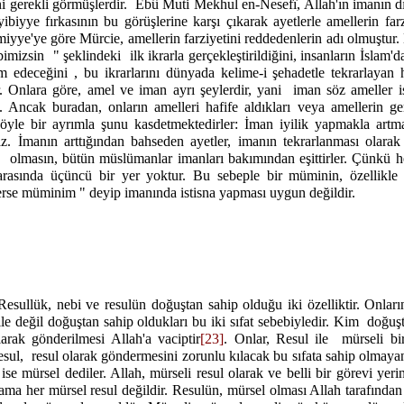
i gerekli görmüşlerdir.
Ebû Muti Mekhul en-Nesefî, Allah'ın imanın d
ibiyye fırkasının bu görüşlerine karşı çıkarak ayetlerle amellerin far
miyye'ye göre Mürcie, amellerin farziyetini reddedenlerin adı olmuştur
bimizsin
" şeklindeki
ilk ikrarla gerçekleştirildiğini, insanların İslam
edeceğini , bu ikrarlarını dünyada kelime-i şehadetle tekrarlayan 
er. Onlara göre, amel ve iman ayrı şeylerdir, yani
iman söz ameller is
. Ancak buradan, onların amelleri hafife aldıkları veya amellerin gere
öyle bir ayrımla şunu kasdetmektedirler: İman iyilik yapmakla artm
. İmanın arttığından bahseden ayetler, imanın tekrarlanması olarak a
a
olmasın, bütün müslümanlar imanları bakımından eşittirler. Çünkü 
i arasında üçüncü bir yer yoktur. Bu sebeple bir müminin, özellik
erse müminim " deyip imanında istisna yapması uygun değildir.
Resullük, nebi ve resulün doğuştan sahip olduğu iki özelliktir. Onların
ile değil doğuştan sahip oldukları bu iki sıfat sebebiyledir. Kim
doğuşt
arak gönderilmesi Allah'a vaciptir
[23]
. Onlar, Resul ile
mürseli bir
esul,
resul olarak göndermesini zorunlu kılacak bu sıfata sahip olmayan 
ise mürsel dediler. Allah, mürseli resul olarak ve belli bir görevi yer
 ama her mürsel resul değildir. Resulün, mürsel olması Allah tarafından