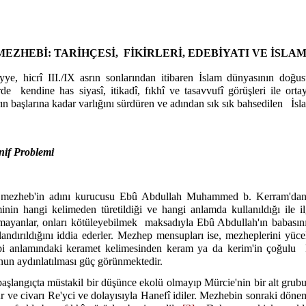
EZHEBİ: TARİHÇESİ,
FİKİRLERİ, EDEBİYATI VE İSL
yye, hicrî III./IX asrın sonlarından itibaren İslam dünyasının do
rde
kendine has siyasî, itikadî, fıkhî ve tasavvufî görüşleri ile or
rın başlarına kadar varlığını sürdüren ve adından sık sık bahsedilen
İsl
nif Problemi
 mezheb'in adını kurucusu Ebû Abdullah Muhammed b. Kerram'dan 
inin hangi kelimeden türetildiği ve hangi anlamda kullanıldığı ile ilg
ayanlar, onları kötüleyebilmek
maksadıyla Ebû Abdullah'ın babasını
andırıldığını iddia ederler. Mezhep mensupları ise, mezheplerini yüc
bi anlamındaki keramet kelimesinden keram ya da kerim'in çoğulu
un aydınlatılması güç görünmektedir.
aşlangıçta müstakil bir düşünce ekolü olmayıp Mürcie'nin bir alt grubu
 ve civarı Re'yci ve dolayısıyla Hanefî idiler. Mezhebin sonraki döne