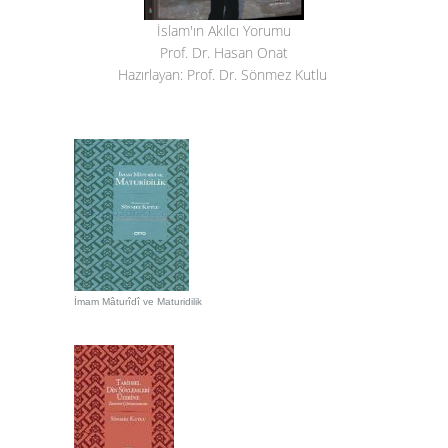
İslam'ın Akılcı Yorumu
Prof. Dr. Hasan Onat
Hazırlayan: Prof. Dr. Sönmez Kutlu
İmam Mâturîdî ve Maturidilik