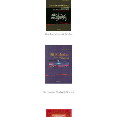
Alevilik-Bektaşilik Yazıları
Şii Fırkalar
Nevbahti-Kummi