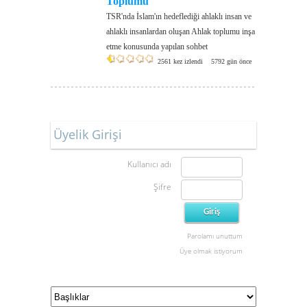
Toplumu
TSR'nda İslam'ın hedeflediği ahlaklı insan ve
ahlaklı insanlardan oluşan Ahlak toplumu inşa
etme konusunda yapılan sohbet
2561 kez izlendi
5792 gün önce
Üyelik Girişi
Kullanıcı adı
Şifre
Parolamı unuttum
Üye olmak istiyorum