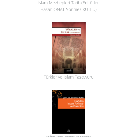
İslam Mezhepleri Tarihi(Editörler:
Hasan ONAT-Sönmez KUTLU)
Türkler ve İslam Tasavvuru