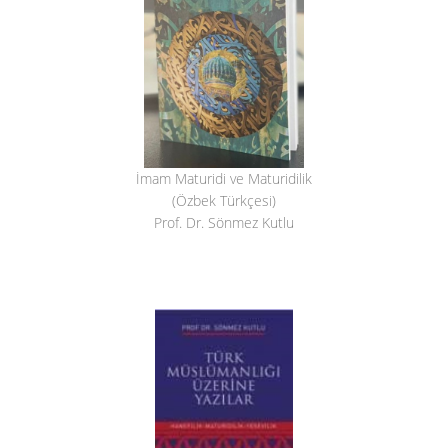
İmam Maturidi ve Maturidilik
(Özbek Türkçesi)
Prof. Dr. Sönmez Kutlu