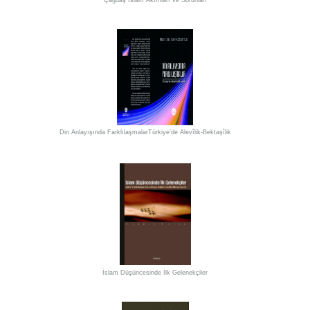
Çağdaş İslam Akımları ve Sorunları
Din Anlayışında FarklılaşmalarTürkiye’de Alevîlik-Bektaşîlik
İslam Düşüncesinde İlk Gelenekçiler