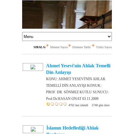
SIRALA:
İzlenme Sayısı
Eklenme Tarihi
Yıldız Sayısı
Ahmet Yesevi'nin Ahlak Temelli
Din Anlayışı
KONU: AHMET YESEVİ'NİN AHLAK
TEMELLİ DİN ANLAYIŞI KONUK:
PROF. DR. SÖNMEZ KUTLU SUNUCU:
Prof.Dr.HASAN ONAT 03.11.2009
4762 kez izlendi
5740 gün önce
İslamın Hedeflediği Ahlak