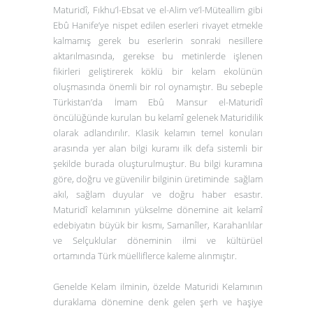
Maturidî,
Fıkhu’l-Ebsat
ve
el-Alim ve’l-Müteallim
gibi
Ebû Hanife’ye nispet edilen eserleri rivayet etmekle
kalmamış gerek bu eserlerin sonraki nesillere
aktarılmasında, gerekse bu metinlerde işlenen
fikirleri geliştirerek köklü bir kelam ekolünün
oluşmasında önemli bir rol oynamıştır. Bu sebeple
Türkistan’da İmam Ebû Mansur el-Maturidî
öncülüğünde kurulan bu kelamî gelenek Maturidilik
olarak adlandırılır. Klasik kelamın temel konuları
arasında yer alan bilgi kuramı ilk defa sistemli bir
şekilde burada oluşturulmuştur. Bu bilgi kuramına
göre, doğru ve güvenilir bilginin üretiminde sağlam
akıl, sağlam duyular ve doğru haber esastır.
Maturidî kelamının yükselme dönemine ait kelamî
edebiyatın büyük bir kısmı, Samanîler, Karahanlılar
ve Selçuklular döneminin ilmi ve kültürüel
ortamında Türk müelliflerce kaleme alınmıştır.
Genelde Kelam ilminin, özelde Maturidi Kelamının
duraklama dönemine denk gelen şerh ve haşiye