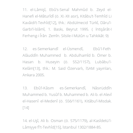
11. el-Lâmişî, Ebû’s-Senaî Mahmûd b. Zeyd el-
Hanefi el-Mâturîdî (ö. XI.-XII asır),
Kitâbu’t-Temhîd Li
Kavâidi’t-Tevhîd
[12]
,
thk.: Abdülmecid Türkî,
Dâru’l-
Garbi’l-İslâmî,
1. Baskı, Beyrut 1995. ( İntişârât-I
Ferheng-i Îrân Zemîn. Silsile-I Mütûn u Tahkikât: 9)
12. es-Semerkandî el-Üsmendî, Ebû'l-Feth
Alâuddîn Muhammed b. Abdulhamîd b. Ömer b.
Hasan b. Huseyin (ö. 552/1157),
Lubâbu'l-
Kelâm
[13]
, thk.:
M. Said Özervarlı, İSAM yayınları,
Ankara 2005.
13. Ebû’l-Kâsım es-Semerkandî, Nâsırüddîn
Muhammed b. Yusûf b. Muhammed b. Ali b. el-Alevî
el-Hasenî el-Medenî (ö. 556/1161),
Kitâbu’l-Misdak
.
[14]
14. el-Uşî, Ali b. Osman (ö. 575/1179),
al-Kasîdetü'l-
Lâmiyye fî't-Tevhîd
[15]
,
İstanbul 1302/1884-85.