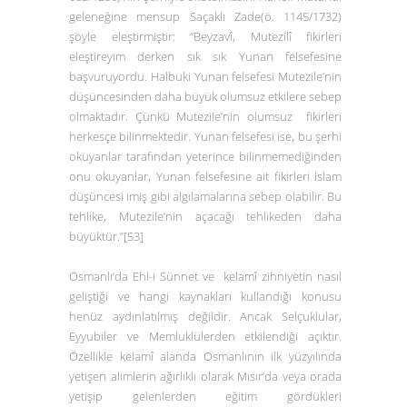
geleneğine mensup Saçaklı Zade(ö. 1145/1732)
şöyle eleştirmiştir: “Beyzavî, Mutezilî fikirleri
eleştireyim derken sık sık Yunan felsefesine
başvuruyordu. Halbuki Yunan felsefesi Mutezile’nin
düşüncesinden daha büyük olumsuz etkilere sebep
olmaktadır. Çünkü Mutezile’nin olumsuz fikirleri
herkesçe bilinmektedir. Yunan felsefesi ise, bu şerhi
okuyanlar tarafından yeterince bilinmemediğinden
onu okuyanlar, Yunan felsefesine ait fikirleri İslam
düşüncesi imiş gibi algılamalarına sebep olabilir. Bu
tehlike, Mutezile’nin açacağı tehlikeden daha
büyüktür.”
[53]
Osmanlı’da Ehl-i Sünnet ve kelamî zihniyetin nasıl
geliştiği ve hangi kaynakları kullandığı konusu
henüz aydınlatılmış değildir. Ancak Selçuklular,
Eyyubiler ve Memluklülerden etkilendiği açıktır.
Özellikle kelamî alanda Osmanlının ilk yüzyılında
yetişen alimlerin ağırlıklı olarak Mısır’da veya orada
yetişip gelenlerden eğitim gördükleri