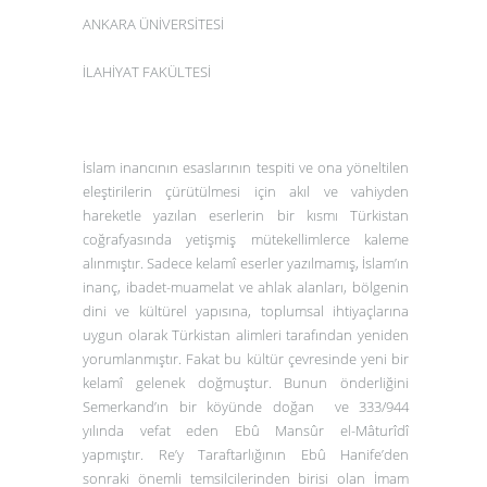
ANKARA ÜNİVERSİTESİ
İLAHİYAT FAKÜLTESİ
İslam inancının esaslarının tespiti ve ona yöneltilen
eleştirilerin çürütülmesi için akıl ve vahiyden
hareketle yazılan eserlerin bir kısmı Türkistan
coğrafyasında yetişmiş mütekellimlerce kaleme
alınmıştır. Sadece kelamî eserler yazılmamış, İslam’ın
inanç, ibadet-muamelat ve ahlak alanları, bölgenin
dini ve kültürel yapısına, toplumsal ihtiyaçlarına
uygun olarak Türkistan alimleri tarafından yeniden
yorumlanmıştır. Fakat bu kültür çevresinde yeni bir
kelamî gelenek doğmuştur. Bunun önderliğini
Semerkand’ın bir köyünde doğan ve 333/944
yılında vefat eden Ebû Mansûr el-Mâturîdî
yapmıştır. Re’y Taraftarlığının Ebû Hanife’den
sonraki önemli temsilcilerinden birisi olan İmam