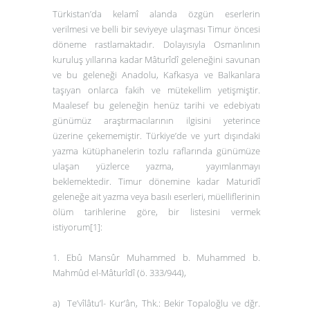
Türkistan’da kelamî alanda özgün eserlerin
verilmesi ve belli bir seviyeye ulaşması Timur öncesi
döneme rastlamaktadır. Dolayısıyla Osmanlının
kuruluş yıllarına kadar Mâturîdî geleneğini savunan
ve bu geleneği Anadolu, Kafkasya ve Balkanlara
taşıyan onlarca fakih ve mütekellim yetişmiştir.
Maalesef bu geleneğin henüz tarihi ve edebiyatı
günümüz araştırmacılarının ilgisini yeterince
üzerine çekememiştir. Türkiye’de ve yurt dışındaki
yazma kütüphanelerin tozlu raflarında günümüze
ulaşan yüzlerce yazma, yayımlanmayı
beklemektedir. Timur dönemine kadar Maturidî
geleneğe ait yazma veya basılı eserleri, müelliflerinin
ölüm tarihlerine göre, bir listesini vermek
istiyorum
[1]
:
1. Ebû Mansûr Muhammed b. Muhammed b.
Mahmûd el-Mâturîdî (ö. 333/944),
a)
Te’vîlâtu’l- Kur’ân
, Thk.: Bekir Topaloğlu ve dğr.