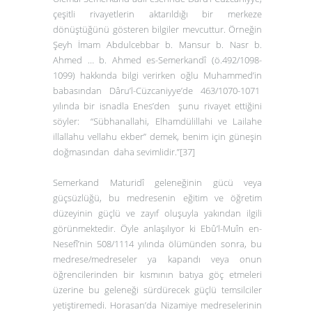
çeşitli rivayetlerin aktarıldığı bir merkeze
dönüştüğünü gösteren bilgiler mevcuttur. Örneğin
Şeyh İmam Abdulcebbar b. Mansur b. Nasr b.
Ahmed … b. Ahmed es-Semerkandî (ö.492/1098-
1099) hakkında bilgi verirken oğlu Muhammed’in
babasından
Dâru’l-Cüzcaniyye
’de 463/1070-1071
yılında bir isnadla Enes’den şunu rivayet ettiğini
söyler: “Sübhanallahi, Elhamdülillahi ve Lailahe
illallahu vellahu ekber” demek, benim için güneşin
doğmasından daha sevimlidir.”
[37]
Semerkand Maturidî geleneğinin gücü veya
güçsüzlüğü, bu medresenin eğitim ve öğretim
düzeyinin güçlü ve zayıf oluşuyla yakından ilgili
görünmektedir. Öyle anlaşılıyor ki Ebû’l-Muîn en-
Nesefî’nin 508/1114 yılında ölümünden sonra, bu
medrese/medreseler ya kapandı veya onun
öğrencilerinden bir kısmının batıya göç etmeleri
üzerine bu geleneği sürdürecek güçlü temsilciler
yetiştiremedi. Horasan’da Nizamiye medreselerinin