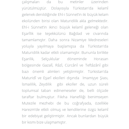
çalışmaları da bu metinler üzerinden
yürütülmüştür. Dolayısıyla Türkistan’da kelamî
gelenek denildiğinde Ehl-i Sünnet’in iki büyük kelam
ekolünden birisi olan Maturidilik akla gelmektedir.
Ehl-i Sünnet’in ikinci büyük kelamî geleneği olan
Eşarîlik ise teşekkülünü Bağdad ve civarında
tamamlamıştır. Daha sonra Nizamiye Medreseleri
yoluyla yayılmaya başlamışsa da Türkistan’da
Maturidilik kadar etkili olamamıştır. Bununla birlikte
Eşarilik, Selçuklular döneminde Horasan
bölgesinde Gazalî, Râzî, Cürcânî ve Teftâzânî gibi
bazı önemli alimleri yetiştirmiştir. Türkistan’da
Maturidî ve Eşarî ekolleri dışında İmamiyye Şiası,
İsmaililik, Zeydilik gibi ekoller de, uzun süreli
toplumsal taban edinemeseler de, belli ölçüde
taraftar bulmuştur. Fıkıha Hanefiliği benimseyen
Mutezile mezhebi de bu coğrafyada, özellikle
Harezm’de etkili olmuş ve kendilerine özgü kelamî
bir edebiyat geliştirmiştir. Ancak bunlardan büyük
bir kısmı bize ulaşmamıştır.