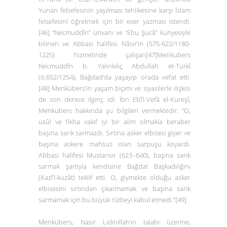
Yunan felsefesinin yayılması tehlikesine karşı İslam
felsefesini öğretmek için bir eser yazması istendi.
[46]
“Necmuddîn” ünvanı ve “Ebu Şucâ” künyesiyle
bilinen ve Abbasi halifesi Nâsır’ın (575-622/1180-
1225) hizmetinde çalışan
[47]
Menkubers
Necmuddîn b. Yalınkılıç Abdullah et-Turkî
(ö.652/1254), Bağdad’da yaşayıp orada vefat etti.
[48]
Menkübers’in yaşam biçimi ve siyasilerle ilişkisi
de son derece ilginç idi. İbn Ebî’l-Vefâ el-Kureşî,
Menkubers hakkında şu bilgileri vermektedir: “O,
usûl ve fıkha vakıf iyi bir alim olmakla beraber
başına sarık sarmazdı. Sırtına asker elbisesi giyer ve
başına askere mahsus olan sarpuşu koyardı.
Abbasi halifesi Mustansır (623–640), başına sarık
sarmak şartıyla kendisine Bağdat Başkadılığını
(Kazî’l-kuzât) teklif etti. O, giymekte olduğu asker
elbisesini sırtından çıkarmamak ve başına sarık
sarmamak için bu büyük rütbeyi kabul etmedi.”
[49]
Menkübers, Nasır Lidinillah’ın talabi üzerine,