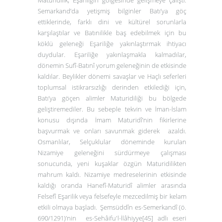
Maturidilik, Eşariliğin gölgesinde gelişmeye çalıştı.
Semarkand’da yetişmiş bilginler Batı’ya göç
ettiklerinde, farklı dini ve kültürel sorunlarla
karşılaştılar ve Batınilikle baş edebilmek için bu
köklü geleneği Eşariliğe yakınlaştırmak ihtiyacı
duydular. Eşariliğe yakınlaşmakla kalmadılar,
dönemin Sufî-Batınî yorum geleneğinin de etkisinde
kaldılar. Beylikler dönemi savaşlar ve Haçlı seferleri
toplumsal istikrarsızlığı derinden etkilediği için,
Batı’ya göçen alimler Maturidiliği bu bölgede
geliştiremediler. Bu sebeple tekvin ve İman-İslam
konusu dışında İmam Maturidî’nin fikirlerine
başvurmak ve onları savunmak giderek azaldı.
Osmanlılar, Selçuklular döneminde kurulan
Nizamiye geleneğini sürdürmeye çalışması
sonucunda, yeni kuşaklar özgün Maturidilikten
mahrum kaldı. Nizamiye medreselerinin etkisinde
kaldığı oranda Hanefî-Maturidî alimler arasında
Felsefî Eşarilik veya felsefeyle mezcedilmiş bir kelam
etkili olmaya başladı. Şemsüddîn es-Semerkandî (ö.
690/1291)’nin
es-Sehâifu'l-İlâhiyye
[45]
adlı eseri