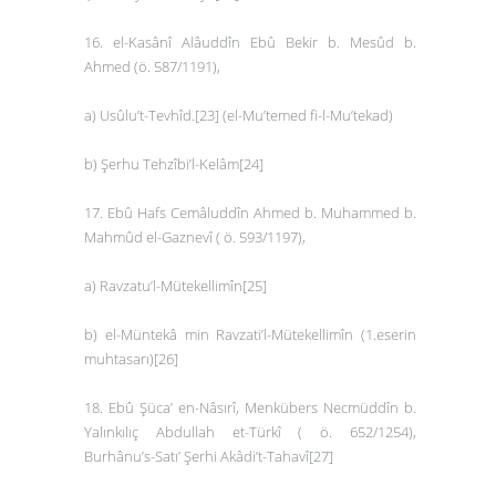
16. el-Kasânî Alâuddîn Ebû Bekir b. Mesûd b.
Ahmed (ö. 587/1191),
a)
Usûlu’t-Tevhîd
.
[23]
(
el-Mu’temed fi-l-Mu’tekad)
b)
Şerhu Tehzîbi’l-Kelâm
[24]
17. Ebû Hafs Cemâluddîn Ahmed b. Muhammed b.
Mahmûd el-Gaznevî ( ö. 593/1197),
a)
Ravzatu’l-Mütekellimîn
[25]
b) el-Müntekâ min Ravzati’l-Mütekellimîn
(1.eserin
muhtasarı)
[26]
18. Ebû Şüca’ en-Nâsırî, Menkübers Necmüddîn b.
Yalınkılıç Abdullah et-Türkî ( ö. 652/1254),
Burhânu’s-Satı’ Şerhi Akâdi’t-Tahavî
[27]