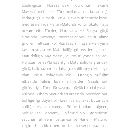
başlangıçta Horasan’daki durumun aksine
Maveraünnehir’deki Türk boyları arasında sanıldığı
kadar güçlü olmadı. Çünkü Maveraünnehir’de kendi
medreselerinde Hanefî-Mâturîdî kültür okutulmaya
devam etti. Türkler, Horasan’a ve Batı’ya göçü
sırasında Nizamiye medreselerinin etkisi altına
girdiler. Teftâzânî (ö. 792/1390)’nin Eşarilikten yana
tavır koyması ve Maturidiliği görmezden gelmesi
Mâturîdîliğin yayılmasını, olumsuz yönde etkiledi.
Horasan ve Irak’ta Eş’arîliğin Mâturîdîlik karşısındaki
gücü, halk nazarında daha çok sufilik veya felsefeyle
olan ilişkisi dolayısıyla oldu. Örneğin Sufiliğin
etkisinde kalmış Eş’arî alimlerden Gazalî, sufi
görüşleriyle Türk dünyasında büyük bir etki yarattı.
Aslında Buhara Maturidileri arasında, önceden beri
Sufiliğe ilgi duyan bir kesim vardı, fakat bütünüyle
sufiliğe teslim olmamıştı. Bütün bunlara rağmen,
Selçuklular dönemi, Mâturîdî'nin görüşlerini
savunan alimlerin yetişmesi ve Hanefî- Mâturîdî
çizgide hem fıkıh hem de kelam eserleri yazılması