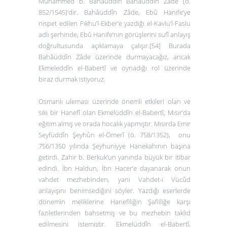
Muhammed b. Bahâuddîn Bahâuddîn Zâde (ö.
852/1545)’dir. Bahâüddîn Zâde, Ebû Hanife’ye
nispet edilen
Fıkhu’l-Ekber
’e yazdığı
el-Kavlu’l-Faslu
adlı şerhinde, Ebû Hanife’nin görüşlerini sufî anlayış
doğrultusunda açıklamaya çalışır.
[54]
Burada
Bahâüddîn Zâde üzerinde durmayacağız, ancak
Ekmeleddîn el-Babertî ve oynadığı rol üzerinde
biraz durmak istiyoruz.
Osmanlı uleması üzerinde önemli etkileri olan ve
sıkı bir Hanefî olan Ekmelüddîn el-Babertî, Mısır’da
eğitim almış ve orada hocalık yapmıştır. Mısırda Emir
Seyfüddîn Şeyhûn el-Ömerî (ö. 758/1352), onu
756/1350 yılında Şeyhuniyye Hanekahının başına
getirdi. Zahir b. Berkuk’un yanında büyük bir itibar
edindi. İbn Haldun, İbn Hacer’e dayanarak onun
vahdet mezhebinden, yani
Vahdet-i Vücûd
anlayışını benimsediğini söyler. Yazdığı eserlerde
dönemin meliklerine Hanefiliğin Şafiiliğe karşı
faziletlerinden bahsetmiş ve bu mezhebin taklid
edilmesini istemiştir. Ekmelüddîn el-Babertî,