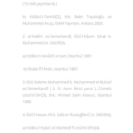
(15 cildi yayımlandı.)
b)
Kitâbü't-Tevhîd
[2]
, thk
.
Bekir Topaloğlu ve
Muhammed Aruçi, İSAM Yayınları, Ankara 2003.
2.
el-Hakîm es-Semerkandî, Ebû'l-Kâsım İshak b.
Muhammed (ö. 342/953),
a) Kitâbü's-Sevâdi'l-A'zam
, İstanbul 1887.
b)
Risâle fî'l-Îmân
, İstanbul 1887.
3. Ebû Seleme Muhammed b. Muhammed el-Buharî
es-Semerkandî ( ö. IV. Asrın ikinci yarısı ),
Cümelü
Usuli'd-Din
[3]
,
thk.: Ahmed Saim Kılavuz, İstanbul
1989.
4. Ebû’l-Hasan Ali b. Saîd er-Rustuğfenî ( ö. 345/956),
a)
Kitâbu’l-İrşâd ( el-Mühtedî fî Usûli’d-Dîn)
[4]
.