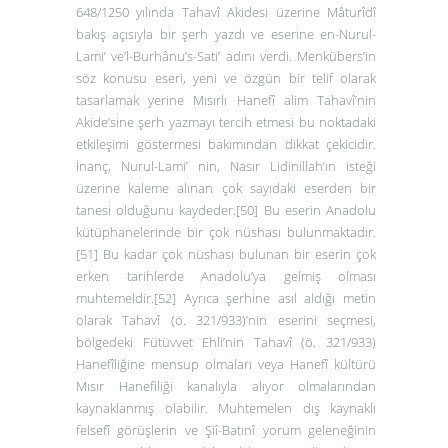
648/1250 yılında
Tahavî Akidesi
üzerine Mâturîdî
bakış açısıyla bir şerh yazdı ve eserine en
-Nurul-
Lami’ ve’l-Burhânu’s-Sati’
adını verdi. Menkübers’in
söz konusu eseri, yeni ve özgün bir telif olarak
tasarlamak yerine Mısırlı Hanefî alim Tahavî’nin
Akide’
sine şerh yazmayı tercih etmesi bu noktadaki
etkileşimi göstermesi bakımından dikkat çekicidir.
İnanç,
Nurul-Lami’
nin, Nasır Lidinillah’ın isteği
üzerine kaleme alınan çok sayıdaki eserden bir
tanesi olduğunu kaydeder.
[50]
Bu eserin Anadolu
kütüphanelerinde bir çok nüshası bulunmaktadır.
[51]
Bu kadar çok nüshası bulunan bir eserin çok
erken tarihlerde Anadolu’ya gelmiş olması
muhtemeldir.
[52]
Ayrıca şerhine asıl aldığı metin
olarak Tahavî (ö. 321/933)’nin eserini seçmesi,
bölgedeki Fütüvvet Ehli’nin Tahavî (ö. 321/933)
Hanefîliğine mensup olmaları veya Hanefî kültürü
Mısır Hanefiliği kanalıyla alıyor olmalarından
kaynaklanmış olabilir. Muhtemelen dış kaynaklı
felsefî görüşlerin ve Şiî-Batınî yorum geleneğinin