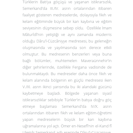
Türklerin Batı’ya göçüşü ve yaşanan istikrarsızlık,
Semerkand’da III./IV. asrın ortalarından itibaren
faaliyet gösteren medreselerde, dolayısıyla fıkıh ve
kelam eğitiminde büyük bir kan kaybına ve eğitim
seviyesinin düşmesine sebep oldu. Özellikle İmam
Mâturîdî’nin yetiştiği ve aynı zamanda müderris
olduğu
Dâru’l-Cüzcâniyye
medresesi, bu geleneğin
oluşmasında ve yayılmasında son derece etkili
olmuştur. Bu medresenin benzerleri veya buna
bağlı bölümler, muhtemelen Maveraünnehir’in
diğer şehirlerinde, özellikle Fergana vadisinde de
bulunmaktaydı. Bu medreseler daha önce fıkıh ve
kelam alanında bölgenin en güçlü medresesi iken
V./XI. asrın ikinci yarısında bu iki alandaki gücünü
kaybetmeye başladı. Bölgede yaşanan siyasî
istikrarsızlıklar sebibiyle Türkler’in batıya doğru göç
etmeye başlaması Semerkand’da IV/X. asrın
ortalarından itibaren fıkıh ve kelam eğitim-öğretimi
yapan medreselerin büyük bir kan kaybına
uğramalarına yol açtı. Ömer en-Nesefî’nin
el-Kand fî
Ulemâi Semerkand
adlı eserinde
Dâru’l-Cüzcaniyye
,