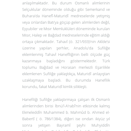
anlaşılmaktadır. Bu durum Osmanlı alimlerinin
Selçuklular döneminde olduğu gibi Semerkand ve
Buhara’da Hanefî-Maturidî medreselerde yetişmiş
veya onlardan Batı’ya göçüp gelen alimlerden değil,
Eyyubiler ve Mısır Memluklüleri döneminde kurulan
Mısır, Halep ve Bağdad medreselerinde eğitim aldığı
ortaya çıkmaktadır. Tahavî (ö. 321/933)’nin
Akîde
’si
üzerine yapılan şerhler, Anadolu’da Sufiliğe
eklemlenmiş Tahavî Hanefîliğinin belli ölçüde güç
kazanmaya başladığını göstermektedir. Türk
toplumu Bağdad ve Horasan merkezli Eşarilikle
eklemlenen Sufiliğe yaklaştıkça, Maturidî anlayıştan
uzaklaşmaya başladı. Bu durumda Hanefilik
korundu, fakat Maturidî kimlik silikleşti.
Hanefiliği Sufiliğe yaklaştırmaya çalışan ilk Osmanlı
alimlerinden birisi İbnü’l-A’rabî’nin etkisinde kalmış
Ekmeleddîn Muhammed b. Mahmûd b. Ahmed el-
Babertî ( ö. 786/1384), diğeri ise ondan ikiyüz yıl
sonra yetişen Bayramî şeyhi Muhyiddîn