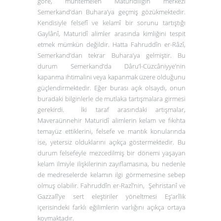
göre, muhtemelen Maturidiliğin merkezi
Semerkand’dan Buhara’ya geçmiş gözükmektedir.
Kendisiyle felsefî ve kelamî bir sorunu tartıştığı
Gaylânî, Maturidî alimler arasında kimliğini tespit
etmek mümkün değildir. Hatta Fahruddîn er-Râzî,
Semerkand’dan tekrar Buhara’ya gelmiştir. Bu
durum Semerkand’da
Dâru’l-Cüzcâniyye
’nin
kapanma ihtimalini veya kapanmak üzere olduğunu
güçlendirmektedir. Eğer burası açık olsaydı, onun
buradaki bilginlerle de mutlaka tartışmalara girmesi
gerekirdi. İki taraf arasındaki artışmalar,
Maveraünnehir Maturidî alimlerin kelam ve fıkıhta
temayüz ettiklerini, felsefe ve mantık konularında
ise, yetersiz olduklarını açıkça göstermektedir. Bu
durum felsefeyle mezcedilmiş bir dönemi yaşayan
kelam ilmiyle ilişkilerinin zayıflamasına, bu nedenle
de medreselerde kelamın ilgi görmemesine sebep
olmuş olabilir. Fahruddîn er-Razî’nin, Şehristanî ve
Gazzalî’ye sert eleştiriler yöneltmesi Eş’arîlik
içerisindeki farklı eğilimlerin varlığını açıkça ortaya
koymaktadır.