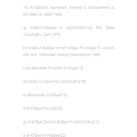
15. es-Sâbûnî, Nureddin Ahmed b. Muhammed b.
Ebî Bekr (ö. 580/1184),
a)
Kitâbu’l-Bidâye fi Usûli’d-Dîn
[16]
,
thk. Bekir
Topaloğlu, Şam 1979.
b)
Kitâbu’l-Bidâye mine’l-Kifâye fi’l-Hidâye fi Usûli’d-
Dîn
, thk.: Fethullah Huleyf, İskenderiye 1969.
c)
el-Müntekâ fî Ismeti’l-Enbiyâ
[17]
d)
Kitâbu’s-Sâbunî fi Usûli’d-Dîn
[18]
e)
Muhtasâru’l-Kifâye
[19]
f)
el-Kifâye fi’l-Usûl
[20]
g)
el-Kifâye Şerhu’l-Bidâye fi Usûli’d-Dîn
[21]
.
i)
el-Kifâye fi’l-Hidâye
[22]