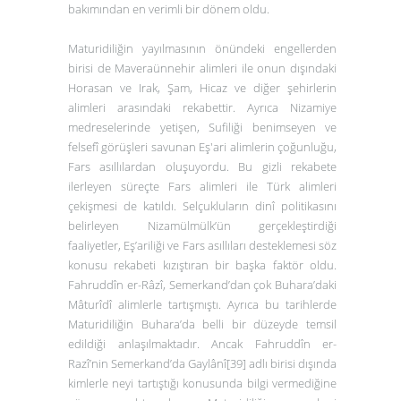
bakımından en verimli bir dönem oldu.
Maturidiliğin yayılmasının önündeki engellerden
birisi de Maveraünnehir alimleri ile onun dışındaki
Horasan ve Irak, Şam, Hicaz ve diğer şehirlerin
alimleri arasındaki rekabettir. Ayrıca Nizamiye
medreselerinde yetişen, Sufiliği benimseyen ve
felsefî görüşleri savunan Eş'ari alimlerin çoğunluğu,
Fars asıllılardan oluşuyordu. Bu gizli rekabete
ilerleyen süreçte Fars alimleri ile Türk alimleri
çekişmesi de katıldı. Selçukluların dinî politikasını
belirleyen Nizamülmülk’ün gerçekleştirdiği
faaliyetler, Eş’ariliği ve Fars asıllıları desteklemesi söz
konusu rekabeti kızıştıran bir başka faktör oldu.
Fahruddîn er-Râzî, Semerkand’dan çok Buhara’daki
Mâturîdî alimlerle tartışmıştı. Ayrıca bu tarihlerde
Maturidiliğin Buhara’da belli bir düzeyde temsil
edildiği anlaşılmaktadır. Ancak Fahruddîn er-
Razî’nin Semerkand’da Gaylânî
[39]
adlı birisi dışında
kimlerle neyi tartıştığı konusunda bilgi vermediğine