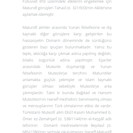
Fütüvvet Ehli üzerindeki etkilerini engellemek için
Maturidî görüşleri Tahavî (ö. 321/933)’nin
Akîde’
sine
aşılamak istemiştir.
Maturidî alimler arasında Yunan felsefesine ve dış
kaynaklı diğer görüşlere karşı geliştirilen bu
hassasiyetin Osmanlı döneminde de sürdüğünü
gösteren bazı ipuçları bulunmaktadır. Yalnız bu
tepki, akılcılığa karşı çıkmak adına yapılmış değildir,
bilakis özgünlük adına yapılmıştır. Eşariler
arasındaki Mutezile düşmanlığı ve Yunan
felsefesinin Mutezile’ye tercihini Maturidiler
anlamakta güçlük çekmişler ve İslam kaynaklı
görüşler olması sebebiyle Mutezile’ye arka
çıkımışlardır. Tabii ki bunda Bağdad ve Harezm
Mutezilesi’nin Hanefî mezhebini benimsemiş olması
ve mensuplarının Türk olmalarının etkisi de vardır.
Türkistanlı Mutezilî alim Ebû’l-Kasım Muhammed b.
Ömer ez-Zemahşerî (ö. 538/1144)’nin
el-Keşşâf
adlı
tefsirinin Osmanlı medreselerinde Beydavî (ö.
685/1286)’nin şerhiyle okutulmasını Hanefî-Maturidî