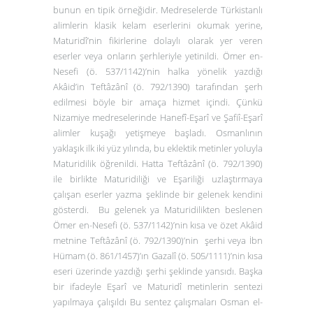
bunun en tipik örneğidir. Medreselerde Türkistanlı
alimlerin klasik kelam eserlerini okumak yerine,
Maturidî’nin fikirlerine dolaylı olarak yer veren
eserler veya onların şerhleriyle yetinildi. Ömer en-
Nesefi (ö. 537/1142
)
’nin halka yönelik yazdığı
Akâid’
in Teftâzânî (ö. 792/1390) tarafından şerh
edilmesi böyle bir amaça hizmet içindi. Çünkü
Nizamiye medreselerinde Hanefî-Eşarî ve Şafiî-Eşarî
alimler kuşağı yetişmeye başladı. Osmanlının
yaklaşık ilk iki yüz yılında, bu eklektik metinler yoluyla
Maturidilik öğrenildi. Hatta Teftâzânî (ö. 792/1390)
ile birlikte Maturidiliği ve Eşariliği uzlaştırmaya
çalışan eserler yazma şeklinde bir gelenek kendini
gösterdi. Bu gelenek ya Maturidilikten beslenen
Ömer en-Nesefi (ö. 537/1142
)
’nin kısa ve özet
Akâid
metnine Teftâzânî (ö. 792/1390)’nin şerhi veya İbn
Hümam (ö. 861/1457)’ın Gazalî (ö. 505/1111)’nin kısa
eseri üzerinde yazdığı şerhi şeklinde yansıdı. Başka
bir ifadeyle Eşarî ve Maturidî metinlerin sentezi
yapılmaya çalışıldı Bu sentez çalışmaları Osman el-