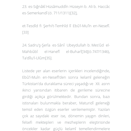
23. es-Sığnâkî Hüsâmuddîn Hüseyin b. Ali b. Haccâc
es-Semerkandî (ö. 711/1311)
[32]
,
et-Tesdîd fi Şerhi’t-Temhîd lî Ebû’l-Mu’în en-Nesefî
.
[33]
24. Sadru’ş-Şerîa es-Sânî Ubeydullah b. Mes’ûd el-
Mahbûbî el-Hanefî el-Buharî
[34]
(ö.747/1346),
Ta’dîlu’l-Ulûm
[35]
.
Listede yer alan eserlerin içerikleri incelendiğinde,
Ebû’l-Muîn en-Nesefî’den sonra kelamî geleneğin
Türkistan’da duraklama süreci yaşadığı ve XII. asrın
ikinci yarısından itibaren de gerileme sürecine
girdiği açıkça görülmektedir. Bundan sonra, bazı
istisnaları bulunmakla beraber, Maturidî geleneği
temsil eden özgün eserler verilememiştir. Yazılan
çok az sayıdaki eser ise, dönemin yaygın dinleri,
felsefi mektepleri ve mezheplerin eleştirisinde
öncekiler kadar güçlü kelamî temellendirmelere