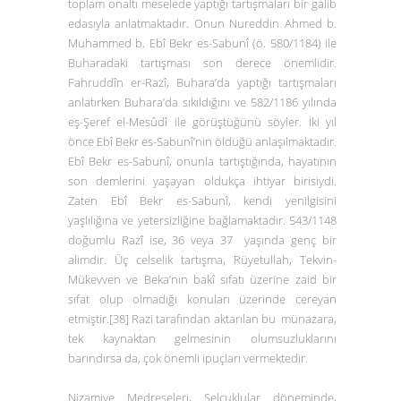
toplam onaltı meselede yaptığı tartışmaları bir galib
edasıyla anlatmaktadır. Onun Nureddin Ahmed b.
Muhammed b. Ebî Bekr es-Sabunî (ö. 580/1184) ile
Buharadaki tartışması son derece önemlidir.
Fahruddîn er-Razî, Buhara’da yaptığı tartışmaları
anlatırken Buhara’da sıkıldığını ve 582/1186 yılında
eş-Şeref el-Mesûdî ile görüştüğünü söyler. İki yıl
önce Ebî Bekr es-Sabunî’nin öldüğü anlaşılmaktadır.
Ebî Bekr es-Sabunî, onunla tartıştığında, hayatının
son demlerini yaşayan oldukça ihtiyar birisiydi.
Zaten Ebî Bekr es-Sabunî, kendi yenilgisini
yaşlılığına ve yetersizliğine bağlamaktadır. 543/1148
doğumlu Razî ise, 36 veya 37 yaşında genç bir
alimdir. Üç celselik tartışma,
Rüyetullah, Tekvin-
Mükevven ve Beka
’nın bakî sıfatı üzerine zaid bir
sıfat olup olmadığı konuları üzerinde cereyan
etmiştir.
[38]
Razi tarafından aktarılan bu münazara,
tek kaynaktan gelmesinin olumsuzluklarını
barındırsa da, çok önemli ipuçları vermektedir.
Nizamiye Medreseleri, Selçuklular döneminde,