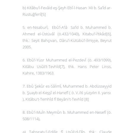
b)
Kitâbu’l-Fevâid eş-Şeyh Ebî-l-Hasan ‘Ali b. Sa’îd ar-
Rustuğfenî
[5]
5. en-Nisaburî, Ebû’l-A’lâ Sa’îd b. Muhammed b.
Ahmed el-Üstüvâî (ö.432/1040),
Kitabu’l-İ’tikâd
[6]
,
thk.: Seyit Bahçıvan, Dâru’l-Kütübü’l-İlmiyye, Beyrut
2005.
6. Ebû’l-Yüsr Muhammed el-Pezdevî (ö. 493/1099),
Kitâbu Usûli’t-Tevhîd
[7]
,
thk
.
Hans Peter Linss,
Kahire, 1383/1963.
7. Ebû Şekûr es-Sâlimî, Muhammed b. Abdüsseyyid
b. Şuayb el-Keşşî el-Hanefî ( ö. V./XI yüzyılın II. yarısı
),
Kitâbu't-Temhîd fî Beyâni't-Tevhîd
[8]
8. Ebû'l-Muîn Meymûn b. Muhammed en-Nesefî (ö.
508/1114),
a)
Tabsıratu'l-Edille fî Usûli'd-Dîn,
thk.: Claude