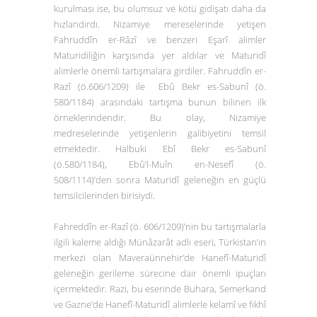
kurulması ise, bu olumsuz ve kötü gidişatı daha da
hızlandırdı. Nizamiye mereselerinde yetişen
Fahruddîn er-Râzî ve benzeri Eşarî alimler
Maturidiliğin karşısında yer aldılar ve Maturidî
alimlerle önemli tartışmalara girdiler. Fahruddîn er-
Razî (ö.606/1209) ile Ebû Bekr es-Sabunî (ö.
580/1184) arasındaki tartışma bunun bilinen ilk
örneklerindendir. Bu olay, Nizamiye
medreselerinde yetişenlerin galibiyetini temsil
etmektedir. Halbuki Ebî Bekr es-Sabunî
(ö.580/1184), Ebû’l-Muîn en-Nesefî (ö.
508/1114)’den sonra Maturidî geleneğin en güçlü
temsilcilerinden birisiydi.
Fahreddîn er-Razî (ö. 606/1209)’nin bu tartışmalarla
ilgili kaleme aldığı
Münâzarât
adlı eseri, Türkistan’ın
merkezi olan Maveraünnehir’de Hanefî-Maturidî
geleneğin gerileme sürecine dair önemli ipuçları
içermektedir. Razi, bu eserinde Buhara, Semerkand
ve Gazne’de Hanefî-Maturidî alimlerle kelamî ve fıkhî