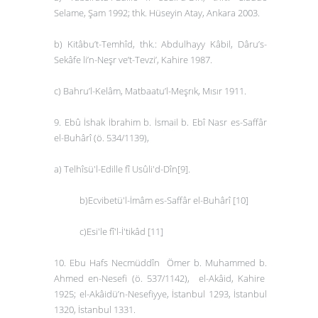
Selame, Şam 1992; thk. Hüseyin Atay, Ankara 2003.
b)
Kitâbu’t-Temhîd,
thk.: Abdulhayy Kâbil, Dâru’s-
Sekâfe li’n-Neşr ve’t-Tevzi’, Kahire 1987.
c)
Bahru’l-Kelâm
, Matbaatu’l-Meşrık, Mısır 1911.
9. Ebû İshak İbrahim b. İsmail b. Ebî Nasr es-Saffâr
el-Buhârî (ö. 534/1139),
a) Telhîsü'l-Edille fî Usûli'd-Dîn
[9]
.
b)Ecvibetü'l-İmâm es-Saffâr el-Buhârî
[10]
c)
Esi'le fî'l-İ'tikâd
[11]
10. Ebu Hafs Necmüddîn Ömer b. Muhammed b.
Ahmed en-Nesefi (ö. 537/1142
), el-Akâid
, Kahire
1925;
el-Akâidü’n-Nesefiyye,
İstanbul 1293, İstanbul
1320, İstanbul 1331.