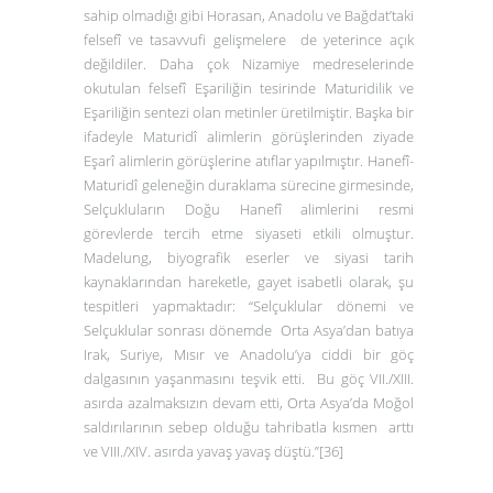
sahip olmadığı gibi Horasan, Anadolu ve Bağdat’taki
felsefî ve tasavvufi gelişmelere de yeterince açık
değildiler. Daha çok Nizamiye medreselerinde
okutulan felsefî Eşariliğin tesirinde Maturidilik ve
Eşariliğin sentezi olan metinler üretilmiştir. Başka bir
ifadeyle Maturidî alimlerin görüşlerinden ziyade
Eşarî alimlerin görüşlerine atıflar yapılmıştır. Hanefî-
Maturidî geleneğin duraklama sürecine girmesinde,
Selçukluların Doğu Hanefî alimlerini resmi
görevlerde tercih etme siyaseti etkili olmuştur.
Madelung, biyografik eserler ve siyasi tarih
kaynaklarından hareketle, gayet isabetli olarak, şu
tespitleri yapmaktadır: “Selçuklular dönemi ve
Selçuklular sonrası dönemde Orta Asya’dan batıya
Irak, Suriye, Mısır ve Anadolu’ya ciddi bir göç
dalgasının yaşanmasını teşvik etti. Bu göç VII./XIII.
asırda azalmaksızın devam etti, Orta Asya’da Moğol
saldırılarının sebep olduğu tahribatla kısmen arttı
ve VIII./XIV. asırda yavaş yavaş düştü.”
[36]