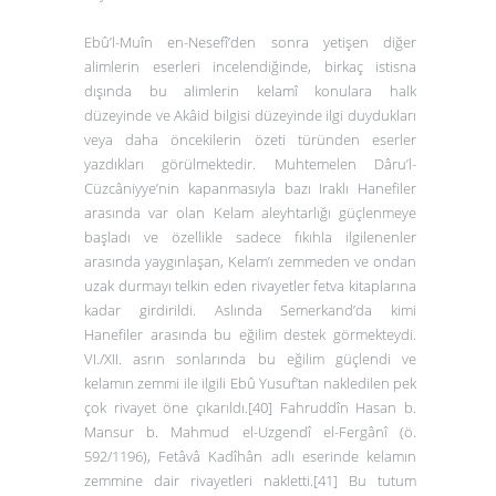
Ebû’l-Muîn en-Nesefî’den sonra yetişen diğer
alimlerin eserleri incelendiğinde, birkaç istisna
dışında bu alimlerin kelamî konulara halk
düzeyinde ve
Akâid
bilgisi düzeyinde ilgi duydukları
veya daha öncekilerin özeti türünden eserler
yazdıkları görülmektedir. Muhtemelen
Dâru’l-
Cüzcâniyye
’nin kapanmasıyla bazı Iraklı Hanefiler
arasında var olan Kelam aleyhtarlığı güçlenmeye
başladı ve özellikle sadece fıkıhla ilgilenenler
arasında yaygınlaşan, Kelam’ı zemmeden ve ondan
uzak durmayı telkin eden rivayetler fetva kitaplarına
kadar girdirildi. Aslında Semerkand’da kimi
Hanefiler arasında
bu eğilim destek görmekteydi.
VI./XII. asrın sonlarında bu eğilim güçlendi ve
kelamın zemmi ile ilgili Ebû Yusuf’tan nakledilen pek
çok rivayet öne çıkarıldı.
[40]
Fahruddîn Hasan b.
Mansur b. Mahmud el-Uzgendî el-Fergânî (ö.
592/1196),
Fetâvâ Kadîhân
adlı eserinde kelamın
zemmine dair rivayetleri nakletti.
[41]
Bu tutum