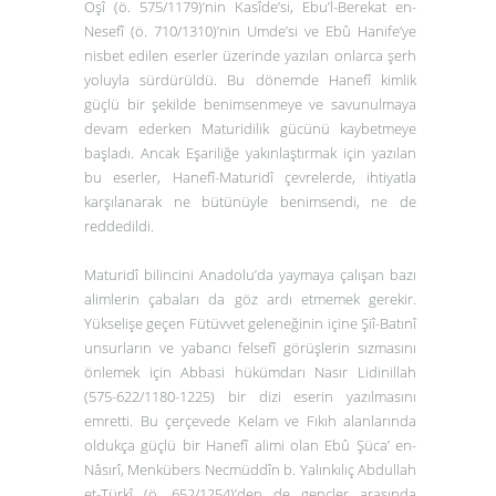
Oşî (ö. 575/1179)’nin
Kasîde
’si, Ebu’l-Berekat en-
Nesefî (ö. 710/1310)’nin
Umde
’si ve Ebû Hanife’ye
nisbet edilen eserler üzerinde yazılan onlarca şerh
yoluyla sürdürüldü. Bu dönemde Hanefî kimlik
güçlü bir şekilde benimsenmeye ve savunulmaya
devam ederken Maturidilik gücünü kaybetmeye
başladı. Ancak Eşariliğe yakınlaştırmak için yazılan
bu eserler, Hanefî-Maturidî çevrelerde, ihtiyatla
karşılanarak ne bütünüyle benimsendi, ne de
reddedildi.
Maturidî bilincini Anadolu’da yaymaya çalışan bazı
alimlerin çabaları da göz ardı etmemek gerekir.
Yükselişe geçen Fütüvvet geleneğinin içine Şiî-Batınî
unsurların ve yabancı felsefî görüşlerin sızmasını
önlemek için Abbasi hükümdarı Nasır Lidinillah
(575-622/1180-1225) bir dizi eserin yazılmasını
emretti. Bu çerçevede Kelam ve Fıkıh alanlarında
oldukça güçlü bir Hanefî alimi olan Ebû Şüca’ en-
Nâsırî, Menkübers Necmüddîn b. Yalınkılıç Abdullah
et-Türkî (ö. 652/1254)’den de gençler arasında