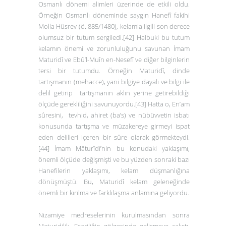
Osmanlı dönemi alimleri üzerinde de etkili oldu.
Örneğin Osmanlı döneminde saygın Hanefî fakihi
Molla Hüsrev (ö. 885/1480), kelamla ilgili son derece
olumsuz bir tutum sergiledi.
[42]
Halbuki bu tutum
kelamın önemi ve zorunluluğunu savunan İmam
Maturidî ve Ebû’l-Muîn en-Nesefî ve diğer bilginlerin
tersi bir tutumdu. Örneğin Maturidî, dinde
tartışmanın (mehacce), yani bilgiye dayalı ve bilgi ile
delil getirip tartışmanın aklın yerine getirebildiği
ölçüde gerekliliğini savunuyordu.
[43]
Hatta o, En’am
sûresini, tevhid, ahiret (ba’s) ve nübüvvetin isbatı
konusunda tartışma ve müzakereye girmeyi ispat
eden delilleri içeren bir sûre olarak görmekteydi.
[44]
İmam Mâturîdî’nin bu konudaki yaklaşımı,
önemli ölçüde değişmişti ve bu yüzden sonraki bazı
Hanefilerin yaklaşımı, kelam düşmanlığına
dönüşmüştü. Bu, Maturidî kelam geleneğinde
önemli bir kırılma ve farklılaşma anlamına geliyordu.
Nizamiye medreselerinin kurulmasından sonra