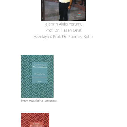
İslam'ın Akılcı Yorumu
Prof. Dr. Hasan Onat
Hazırlayan: Prof. Dr. Sönmez Kutlu
İmam Mâturîdî ve Maturidilik