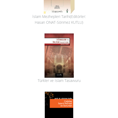
İslam Mezhepleri Tarihi(Editörler:
Hasan ONAT-Sönmez KUTLU)
Türkler ve İslam Tasavvuru