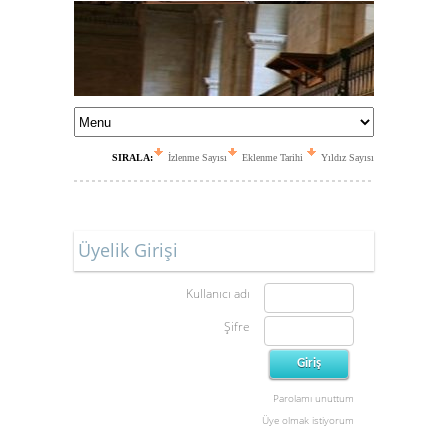
SIRALA:
İzlenme Sayısı
Eklenme Tarihi
Yıldız Sayısı
Üyelik Girişi
Kullanıcı adı
Şifre
Parolamı unuttum
Üye olmak istiyorum