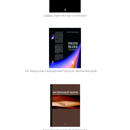
Çağdaş İslam Akımları ve Sorunları
Din Anlayışında FarklılaşmalarTürkiye’de Alevîlik-Bektaşîlik