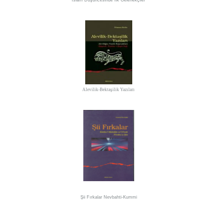
İslam Düşüncesinde İlk Gelenekçiler
Alevilik-Bektaşilik Yazıları
Şii Fırkalar
Nevbahti-Kummi