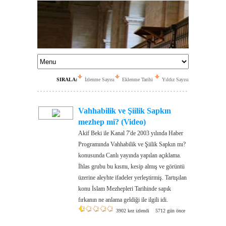
SIRALA:
İzlenme Sayısı
Eklenme Tarihi
Yıldız Sayısı
Vahhabilik ve Şiilik Sapkın
mezhep mi? (Video)
Akif Beki ile Kanal 7'de 2003 yılında Haber
Programında Vahhabilik ve Şiilik Sapkın mı?
konusunda Canlı yayında yapılan açıklama.
İhlas grubu bu kısmı, kesip almış ve görüntü
üzerine aleyhte ifadeler yerleştirmiş. Tartışılan
konu İslam Mezhepleri Tarihinde sapık
fırkanın ne anlama geldiği ile ilgili idi.
3902 kez izlendi
5712 gün önce