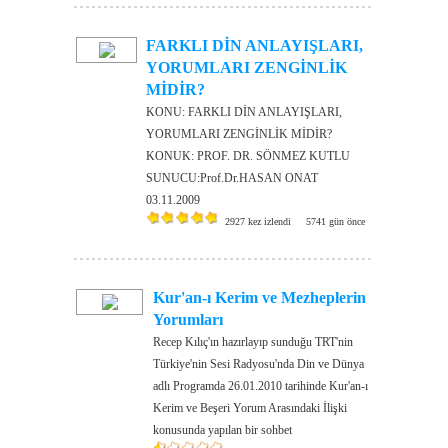
FARKLI DİN ANLAYIŞLARI,
YORUMLARI ZENGİNLİK
MİDİR?
KONU: FARKLI DİN ANLAYIŞLARI,
YORUMLARI ZENGİNLİK MİDİR?
KONUK: PROF. DR. SÖNMEZ KUTLU
SUNUCU:Prof.Dr.HASAN ONAT
03.11.2009
2927 kez izlendi
5741 gün önce
Kur'an-ı Kerim ve Mezheplerin
Yorumları
Recep Kılıç'ın hazırlayıp sunduğu TRT'nin
Türkiye'nin Sesi Radyosu'nda Din ve Dünya
adlı Programda 26.01.2010 tarihinde Kur'an-ı
Kerim ve Beşeri Yorum Arasındaki İlişki
konusunda yapılan bir sohbet