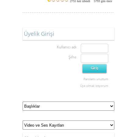
2755 kez izlendi
5793 gün önce
Üyelik Girişi
Kullanıcı adı
Şifre
Parolamı unuttum
Üye olmak istiyorum