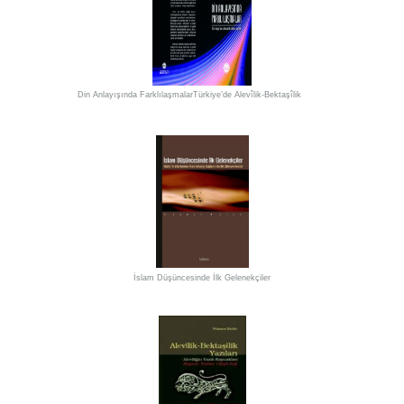
Din Anlayışında FarklılaşmalarTürkiye’de Alevîlik-Bektaşîlik
İslam Düşüncesinde İlk Gelenekçiler