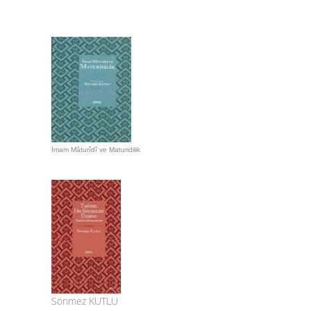
İmam Mâturîdî ve Maturidilik
Sönmez KUTLU