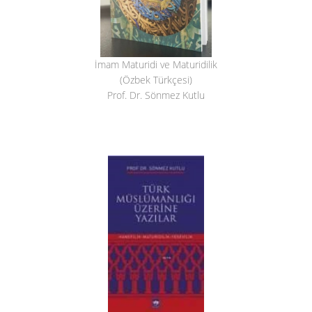
İmam Maturidi ve Maturidilik
(Özbek Türkçesi)
Prof. Dr. Sönmez Kutlu