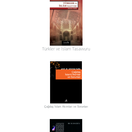
Türkler ve İslam Tasavvuru
Çağdaş İslam Akımları ve Sorunları