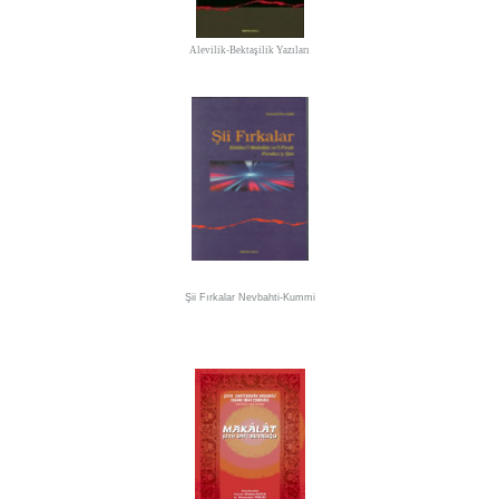
Alevilik-Bektaşilik Yazıları
Şii Fırkalar
Nevbahti-Kummi