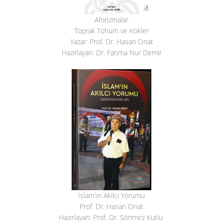
Aforizmalar
Toprak Tohum ve Kökler
Yazar: Prof. Dr. Hasan Onat
Hazırlayan: Dr. Fatıma Nur Demir
İslam'ın Akılcı Yorumu
Prof. Dr. Hasan Onat
Hazırlayan: Prof. Dr. Sönmez Kutlu