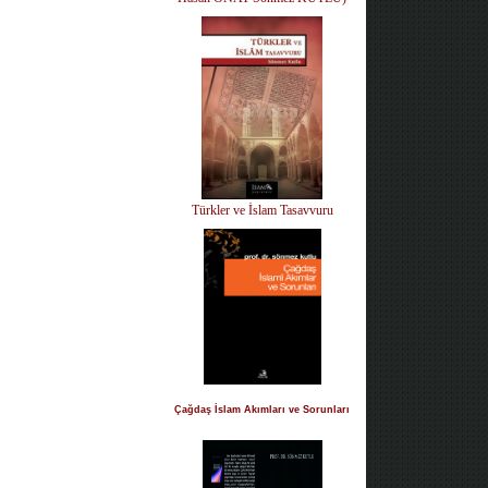
Türkler ve İslam Tasavvuru
Çağdaş İslam Akımları ve Sorunları