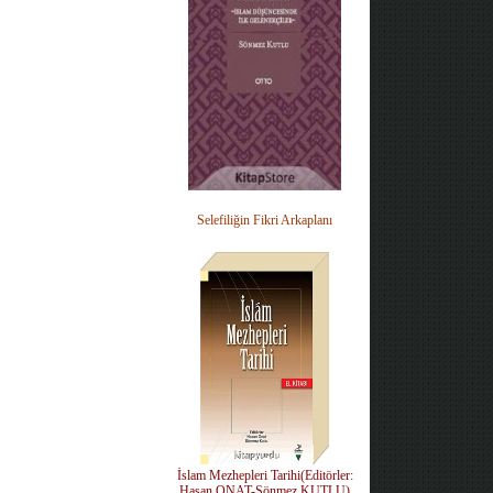
Selefiliğin Fikri Arkaplanı
İslam Mezhepleri Tarihi(Editörler:
Hasan ONAT-Sönmez KUTLU)