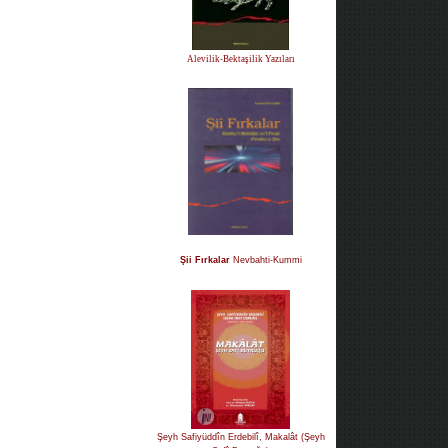
Alevilik-Bektaşilik Yazıları
Şii Fırkalar
Nevbahti-Kummi
Şeyh Safiyüddîn Erdebilî, Makalât (Şeyh