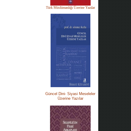
Türk Müslümanlığı Üzerine Yazılar
Güncel Dini-
Siyasi M
eseleler
Üzerine Yazılar