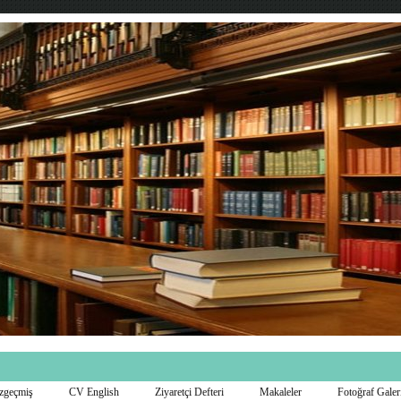
zgeçmiş
CV English
Ziyaretçi Defteri
Makaleler
Fotoğraf Galer