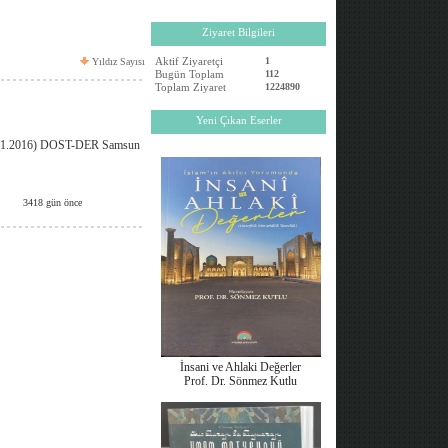
Ziyaret Bilgileri
Aktif Ziyaretçi
1
Yıldız Sayısı
Bugün Toplam
112
Toplam Ziyaret
1224890
Yeni Çıkan Eserler
(4.11.2016) DOST-DER Samsun
3418 gün önce
İnsani ve Ahlaki Değerler
Prof. Dr. Sönmez Kutlu