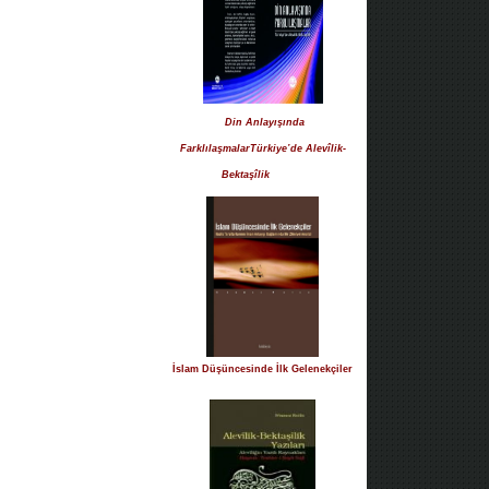
Din Anlayışında
FarklılaşmalarTürkiye’de Alevîlik-
Bektaşîlik
İslam Düşüncesinde İlk Gelenekçiler