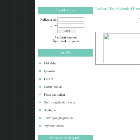
Tarihsel Din Söylemleri Üze
Üyelik Girişi
Kullanıcı adı
Şifre
Parolamı unuttum
Üye olmak istiyorum
Başlıklar
Makaleler
Çeviriler
Dersler
Gazete Yazıları
Kitap tanıtımları
Sesli ve görüntülü yayın
Söyleşiler
Televizyon programları
Yayınlar Listesi
Video ve Ses Kayıtları