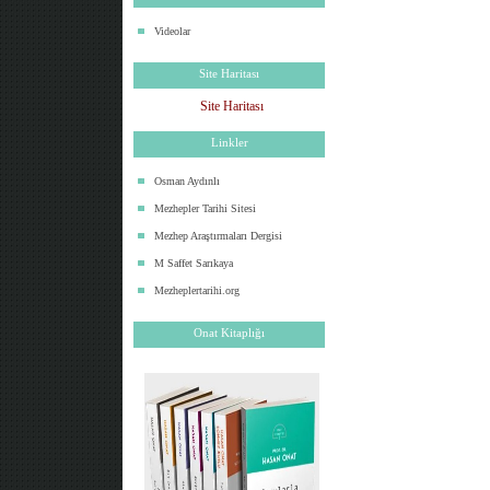
Videolar
Site Haritası
Site Haritası
Linkler
Osman Aydınlı
Mezhepler Tarihi Sitesi
Mezhep Araştırmaları Dergisi
M Saffet Sarıkaya
Mezheplertarihi.org
Onat Kitaplığı