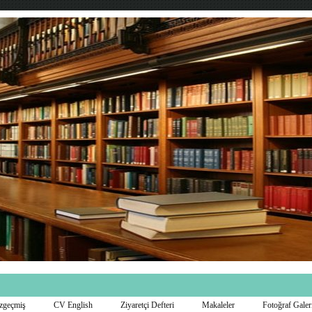
zgeçmiş
CV English
Ziyaretçi Defteri
Makaleler
Fotoğraf Galer