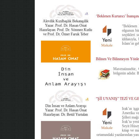
‘Beklenen Kurtarıcı’ İnanışı
Alevilik Kızılbaşlık Bekataşilik
Yazar: Prof. Dr. Hasan Onat
“Beklenen K
Hazırlayan: Prof. Dr. Sönmez Kutlu
olgunun bir
ve Prof. Dr. Ömer Faruk Teber
seçtikleri 
iddiasıyla,
İslam’ın ge
Bilinen Ve Bilinmeyen Yönle
Maveraünnehir, C
bölgenin adıdır. 
“Şİİ UYANIŞ” TEZİ VE 
Din İnsan ve Anlam Arayışı
Irak’ın işg
Yazar: Prof. Dr. Hasan Onat
Amerika ve 
Hazırlayan: Dr. Betül Yurtalan
Şiîleri mağd
Irak’ta yen
Seyit Hüsey
kitap ve ma
ortamındaki yazılarından yarar