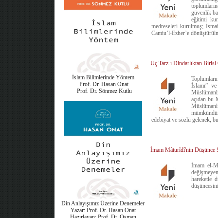
toplumların
güvenlik ba
eğitimi ku
medreseleri kurulmuş; İsmai
Camiu’l-Ezher’e dönüştürülmü
Üç Tarz-ı Dindarlıktan Biri
İslam Bilimlerinde Yöntem
Toplumların
Prof. Dr. Hasan Onat
İslamı” ve
Prof. Dr. Sönmez Kutlu
Müslümanlığ
açıdan bu M
Müslümanlık
mümkündür. 
edebiyat ve sözlü gelenek, bun
İmam Mâturîdî'nin Düşünce 
İmam el-Mât
değişmeyen 
hareketle 
düşüncesini
Din Anlayışımız Üzerine Denemeler
Yazar: Prof. Dr. Hasan Onat
Hazırlayan: Prof. Dr. Osman