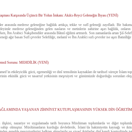
plaşması Karşısında Üçüncü Bir Yolun İmkanı: Akılcı-Reyci Geleneğin İhyası (YENİ)
er arasında medrese geleneğine bağlılık artıkça, tekke ve sufî geleneği zayıfladı. Bir bakıma
deyimle medrese geleneğinden gelen nasların ve metinlerin zahirine aşırı bağlılık, onların
ırken, İbn Arabici Nakşibendiler arasında Bâtınî eğilimi artmırdı. Son zamanlarda artan Şiî-Selef
eneği ağır basan Sufî çevreler Selefiliğe, melamî ve İbn Arabîci sufi çevreler ise aşırı Batınîliğ
 Temsil Sorunu: MEHDİLİK (YENİ)
d’in etkileyicilik gücü, egemenliği ve dinî temsilinin kaynakları ile tarihsel süreçte İslam t
lerinin etkinlik gücü ve tasarruf yetkisinin meşruiyeti ve günümüzde doğurduğu sorunları eleşti
İ BAĞLAMINDA YAŞANAN ZİHNİYET KUTUPLAŞMASININ YÜKSEK DİN ÖĞRETİM
n ilişkisi, nazariye ve uygulamada tarih boyunca Müslüman toplumlarda ve diğer toplumlard
 sahip olmuştur. Müslümanların kurduğu devletlerde, İslam’da hakimiyetin kaynağı ve iktida
nden genelde meşruiyetlerini halktan almışlardır ve siyasî iktidarlar dinî kendi kontrolünde t