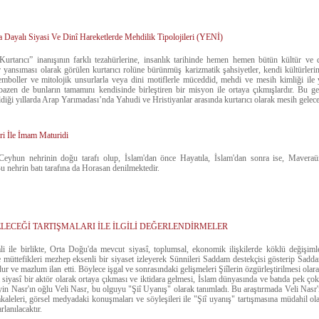
na Dayalı Siyasi Ve Dinî Hareketlerde Mehdilik Tipolojileri (YENİ)
urtarıcı” inanışının farklı tezahürlerine, insanlık tarihinde hemen hemen bütün kültür ve 
 yansıması olarak görülen kurtarıcı rolüne bürünmüş karizmatik şahsiyetler, kendi kültürleri
semboller ve mitolojik unsurlarla veya dini motiflerle müceddid, mehdi ve mesih kimliği il
 bazen de bunların tamamını kendisinde birleştiren bir misyon ile ortaya çıkmışlardır. Bu g
ldiği yıllarda Arap Yarımadası’nda Yahudi ve Hristiyanlar arasında kurtarıcı olarak mesih gelece
ri İle İmam Maturidi
eyhun nehrinin doğu tarafı olup, İslam'dan önce Hayatıla, İslam'dan sonra ise, Maveraün
Bu nehrin batı tarafına da Horasan denilmektedir.
GELECEĞİ TARTIŞMALARI İLE İLGİLİ DEĞERLENDİRMELER
ali ile birlikte, Orta Doğu'da mevcut siyasî, toplumsal, ekonomik ilişkilerde köklü değişim
müttefikleri mezhep eksenli bir siyaset izleyerek Sünnileri Saddam destekçisi gösterip Sadda
ur ve mazlum ilan etti. Böylece işgal ve sonrasındaki gelişmeleri Şiîlerin özgürleştirilmesi olara
i siyasî bir aktör olarak ortaya çıkması ve iktidara gelmesi, İslam dünyasında ve batıda pek çok a
in Nasr'ın oğlu Veli Nasr, bu olguyu "Şiî Uyanış" olarak tanımladı. Bu araştırmada Veli Nasr'ı
kaleleri, görsel medyadaki konuşmaları ve söyleşileri ile "Şiî uyanış" tartışmasına müdahil ola
lanılacaktır.