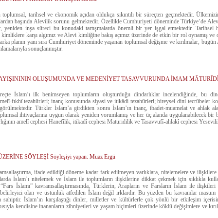
 toplumsal, tarihsel ve ekonomik açıdan oldukça sıkıntılı bir süreçten geçmektedir. Ülkemi
ardan başında Alevilik sorunu gelmektedir. Özellikle Cumhuriyeti döneminde Türkiye’de Alev
, yeniden inşa süreci bu konudaki tartışmalarda önemli bir yer işgal etmektedir. Tarihsel 
kimliklere karşı algımız ve Alevi kimliğine bakış açımız üzerinde de etkin bir rol oynamış v
 arka planın yanı sıra Cumhuriyet döneminde yaşanan toplumsal değişme ve kırılmalar, bugün Ale
mlamalarıyla sonuçlanmıştır.
AYIŞINININ OLUŞUMUNDA VE MEDENİYET TASAVVURUNDA İMAM MÂTURÎDÎ (3
üreçte İslam’ı ilk benimseyen toplumların oluşturduğu dindarlıklar incelendiğinde, bu din
melî-fıkhî tezahürleri; inanç konusunda siyasi ve itikâdi tezahürleri; bireysel dini tecrübeler 
 görülmektedir. Türkler İslam’a girdikten sonra İslam’ın inanç, ibadet-muamelat ve ahlak ala
oplumsal ihtiyaçlarına uygun olarak yeniden yorumlamış ve her üç alanda uygulanabilecek bir b
lığının amelî cephesi Hanefîlik, itikadî cephesi Maturidilik ve Tasavvufî-ahlakî cephesi Yesevil
İNE SÖYLEŞİ Söyleşiyi yapan: Muaz Ergü
ramsallaştırma, ifade edildiği döneme kadar fark edilmeyen varlıklara, nitelemelere ve ilişkilere
rda İslam’ı nitelemek ve İslam ile toplumların ilişkilerine dikkat çekmek için sıklıkla kul
“Fars İslamı” kavramsallaştırmasında, Türklerin, Arapların ve Farsların İslam ile ilişkileri 
 belirleyici olan ve üstünlük atfedilen İslam değil ırklardır. Bu yüzden bu kavramlar masum 
a sahiptir. İslam’ın karşılaştığı dinler, milletler ve kültürlerle çok yönlü bir etkileşim içeri
ısıyla kendisine inananların zihniyetleri ve yaşam biçimleri üzerinde köklü değişimlere ve kır