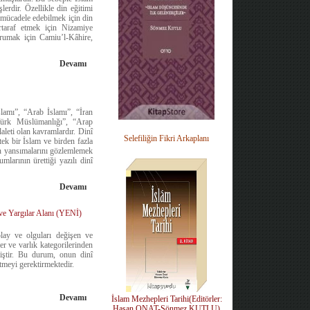
lerdir. Özellikle din eğitimi
a mücadele edebilmek için din
ertaraf etmek için Nizamiye
orumak için Camiu’l-Kâhire,
Devamı
slamı”, “Arab İslamı”, “İran
“Türk Müslümanlığı”, “Arap
leti olan kavramlardır. Dinî
Selefiliğin Fikri Arkaplanı
tek bir İslam ve birden fazla
un yansımalarını gözlemlemek
larının ürettiği yazılı dinî
Devamı
e Yargılar Alanı (YENİ)
 olay ve olguları değişen ve
er ve varlık kategorilerinden
miştir. Bu durum, onun dinî
tmeyi gerektirmektedir.
Devamı
İslam Mezhepleri Tarihi(Editörler:
Hasan ONAT-Sönmez KUTLU)