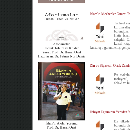
İslam'ın Mezhepler Öncesi T
Tarihsel sü
kurumsalla
bulundular.
Hatta İslam
çalışıldı. 
kutsal kita
Aforizmalar
kurtuluşu garantilemiş çok pa
Toprak Tohum ve Kökler
Yazar: Prof. Dr. Hasan Onat
Hazırlayan: Dr. Fatıma Nur Demir
Din ve Siyasetin Ortak Zemi
Bu makalede
mahiyeti”, 
ahlakî ve hu
İlahiyat Eğitiminin Yeniden 
Bir ülkede
İslam'ın Akılcı Yorumu
bulundurular
Prof. Dr. Hasan Onat
ve çözümünd