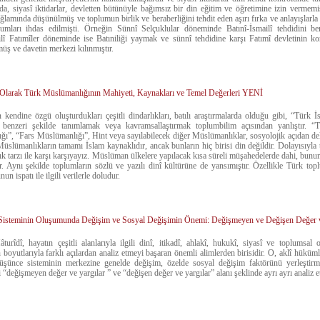
da, siyasî iktidarlar, devletten bütünüyle bağımsız bir din eğitim ve öğretimine izin vermemiş
ğlamında düşünülmüş ve toplumun birlik ve beraberliğini tehdit eden aşırı fırka ve anlayışlarl
rumları ihdas edilmişti. Örneğin Sünnî Selçuklular döneminde Batınî-İsmailî tehdidini b
lî Fatımîler döneminde ise Batıniliği yaymak ve sünnî tehdidine karşı Fatımî devletinin k
ş ve davetin merkezi kılınmıştır.
si Olarak Türk Müslümanlığının Mahiyeti, Kaynakları ve Temel Değerleri YENİ
 kendine özgü oluşturdukları çeşitli dindarlıkları, batılı araştırmalarda olduğu gibi, “Türk İ
 benzeri şekilde tanımlamak veya kavramsallaştırmak toplumbilim açısından yanlıştır. 
ı”, “Fars Müslümanlığı”, Hint veya sayılabilecek diğer Müslümanlıklar, sosyolojik açıdan dela
üslümanlıkların tamamı İslam kaynaklıdır, ancak bunların hiç birisi din değildir. Dolayısıyla 
 tarzı ile karşı karşıyayız. Müslüman ülkelere yapılacak kısa süreli müşahedelerde dahi, bun
Aynı şekilde toplumların sözlü ve yazılı dinî kültürüne de yansımıştır. Özellikle Türk toplum
un ispatı ile ilgili verilerle doludur.
Sisteminin Oluşumunda Değişim ve Sosyal Değişimin Önemi: Değişmeyen ve Değişen Değer v
urîdî, hayatın çeşitli alanlarıyla ilgili dinî, itikadî, ahlakî, hukukî, siyasî ve toplumsal
boyutlarıyla farklı açılardan analiz etmeyi başaran önemli alimlerden birisidir. O, aklî hüküml
düşünce sisteminin merkezine genelde değişim, özelde sosyal değişim faktörünü yerleştir
 “değişmeyen değer ve yargılar ” ve “değişen değer ve yargılar” alanı şeklinde ayrı ayrı analiz e