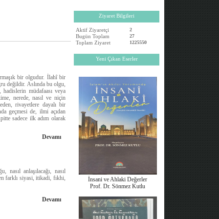
Ziyaret Bilgileri
Aktif Ziyaretçi
2
Bugün Toplam
27
Toplam Ziyaret
1225550
Yeni Çıkan Eserler
rmaşık bir olgudur. İlahî bir
ğru değildir. Aslında bu olgu,
r, hadislerin müdafaası veya
ime, nerede, nasıl ve niçin
eden, rivayetlere dayalı bir
ında geçmesi de, ilmi açıdan
pitte sadece ilk adım olarak
Devamı
, nasıl anlaşılacağı, nasıl
arklı siyasi, itikadi, fıkhi,
İnsani ve Ahlaki Değerler
Prof. Dr. Sönmez Kutlu
Devamı