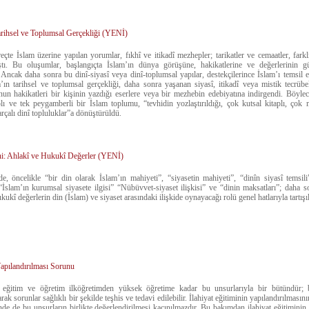
arihsel ve Toplumsal Gerçekliği (YENİ)
reçte İslam üzerine yapılan yorumlar, fıkhî ve itikadî mezhepler; tarikatler ve cemaatler, farklı
ştı. Bu oluşumlar, başlangıçta İslam’ın dünya görüşüne, hakikatlerine ve değerlerinin g
 Ancak daha sonra bu dinî-siyasî veya dinî-toplumsal yapılar, destekçilerince İslam’ı temsil e
’ın tarihsel ve toplumsal gerçekliği, daha sonra yaşanan siyasî, itikadî veya mistik tecrüb
Onun hakikatleri bir kişinin yazdığı eserlere veya bir mezhebin edebiyatına indirgendi. Böylec
plı ve tek peygamberli bir İslam toplumu, “tevhidin yozlaştırıldığı, çok kutsal kitaplı, çok
rçalı dinî topluluklar”a dönüştürüldü.
ni: Ahlakî ve Hukukî Değerler (YENİ)
, öncelikle “bir din olarak İslam’ın mahiyeti”, “siyasetin mahiyeti”, “dinîn siyasî temsil
“İslam’ın kurumsal siyasete ilgisi” “Nübüvvet-siyaset ilişkisi” ve “dinin maksatları”; daha so
kukî değerlerin din (İslam) ve siyaset arasındaki ilişkide oynayacağı rolü genel hatlarıyla tartışı
Yapılandırılması Sorunu
 eğitim ve öğretim ilköğretimden yüksek öğretime kadar bu unsurlarıyla bir bütündür;
ak sorunlar sağlıklı bir şekilde teşhis ve tedavi edilebilir. İlahiyat eğitiminin yapılandırılmasın
e de bu unsurların birlikte değerlendirilmesi kaçınılmazdır. Bu bakımdan ilahiyat eğitiminin 