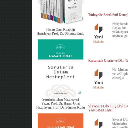
Türkiye'de Selefî-Sufî Kutu
Nakşibendil
Başka bir 
Hasan Onat Kitaplığı
yakınlaştır
Hazırlayan Prof. Dr. Sönmez Kutlu
medrese gel
Karizmatik Otorite ve Dini
Hz. Muhamme
ve velî tip
edeceğiz.
Sorularla İslam Mezhepleri
Yazar: Prof. Dr. Hasan Onat
SİYASET-DİN İLİŞKİS
Hazırlayan: Prof. Dr. Sönmez Kutlu
YANSIMALARI
Siyaset-Di
biçimlerine
görülmediği