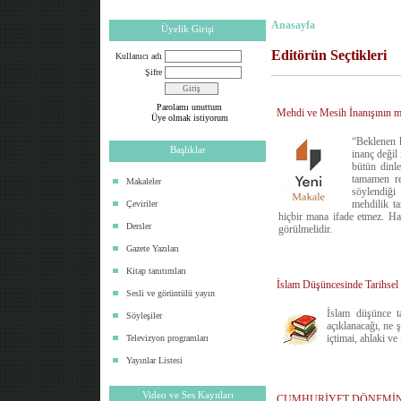
Anasayfa
Üyelik Girişi
Editörün Seçtikleri
Kullanıcı adı
Şifre
Parolamı unuttum
Mehdi ve Mesih İnanışının met
Üye olmak istiyorum
“Beklenen k
Başlıklar
inanç değil 
bütün dinle
tamamen re
Makaleler
söylendiği 
mehdilik ta
Çeviriler
hiçbir mana ifade etmez. Had
Dersler
görülmelidir.
Gazete Yazıları
Kitap tanıtımları
İslam Düşüncesinde Tarihsel
Sesli ve görüntülü yayın
İslam düşünce ta
Söyleşiler
açıklanacağı, ne 
içtimai, ahlaki ve
Televizyon programları
Yayınlar Listesi
Video ve Ses Kayıtları
CUMHURİYET DÖNEMİND