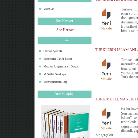
Videolar
Türkiye’nin
eden sorunl
dönüşümler
Site Haritası
döneminde, 
Bu tarihsel
Site Haritası
kimlik tanı
Linkler
TÜRKLERİN İSLAM ANL
Osman Aydınlı
Mezhepler Tarihi Sitesi
Tarihsel s
üzerinden a
Mezhep Araştırmaları Dergisi
tezahürleri
yapısına, t
M Saffet Sarıkaya
Türk dindar
Mezheplertarihi.org
Onat Kitaplığı
TÜRK MÜSLÜMANLIĞI ÜZER
İyi bir kav
Son zamanla
İslamı” ve 
terkiplerde
çağrışımlar
dinamik yap
bir gerçektir.