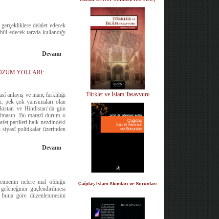
gerçekliklere delalet edecek
abül edecek tarzda kullandığı
Devamı
ÖZÜM YOLLARI:
Türkler ve İslam Tasavvuru
î anlayış ve inanç farklılığı
ri, pek çok yansımaları olan
akistan ve Hindistan‘da gün
 almasın. Bu marazî durum o
fet partileri halk nezdindeki
 siyasî politikalar üzerinden
Devamı
t etmenin nelere mal olduğu
Çağdaş İslam Akımları ve Sorunları
 geleneğinin güçlendirilmesi
n buna göre düzenlenmesini