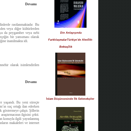
Devamı
dinlerde rastlanmaktadır. Bu
nden veya diğer kültürlerden
e ya da peygamber veya nebi
Din Anlayışında
erçeğin bir yansıması olarak
FarklılaşmalarTürkiye’de Alevîlik-
ğine inanılmakta idi.
Bektaşîlik
nehir olarak isimlendirilen
Devamı
İslam Düşüncesinde İlk Gelenekçiler
ler yaşandı. Bu yeni süreçte
m’ın suç ortağı ilan ederken
k göstermeye çalıştı. Şiîlerin
raştırmacının ilgisini çekti.
n konuyla ilgili yayınlanmış
nların makaleleri ve internet