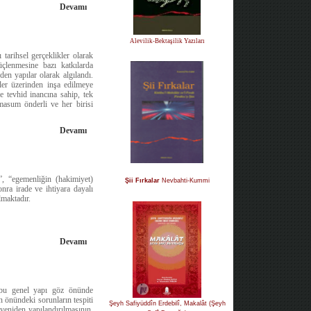
Devamı
Alevilik-Bektaşilik Yazıları
 tarihsel gerçeklikler olarak
üçlenmesine bazı katkılarda
den yapılar olarak algılandı.
eler üzerinden inşa edilmeye
e tevhid inancına sahip, tek
 masum önderli ve her birisi
Devamı
i”, “egemenliğin (hakimiyet)
Şii Fırkalar
Nevbahti-Kummi
nra irade ve ihtiyara dayalı
lmaktadır.
Devamı
 bu genel yapı göz önünde
ın önündeki sorunların tespiti
Şeyh Safiyüddîn Erdebilî, Makalât (Şeyh
yeniden yapılandırılmasının,