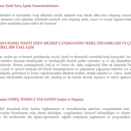
nin Tarihî Süreç İçinde Semerelendirilmesi
elimeleri ve kavramları Arap dilindeki sözlük anlamını esas alarak daha önce oluşmuş sosyal 
nı tamamen yeni anlamlar yüklemek suretiyle yeni oluşmuş tarihi, siyasi ve sosyal olgulara tek
lleri tarafından kabul edilen bir husustur.
A BARIŞI TEHDİT EDEN MEZHEP ÇATIŞMASININ TEMEL DİNAMİKLERİ VE Ç
İREL BİR YAKLAŞIM
, tarihte eşi ve benzeri görülmemiş sosyal, siyasî ve ekonomik sorunlarla karşı karşıyadır. Siyas
) temeline dayanan mezhepçilik ve mezhepçilik eksenli şiddet eylemleri, iç ve dış dinamikle
iselerdir. Hemen yanıbaşımızda Irak’ta ve Suriye’de; daha uzağımızda Hint alt kıtasında P
 yazılı ve görsel medyada Şiî-Sünnî kutuplaşmasını ve çatışmasını çağrıştıran haberler yer
nlaşmış görünüyor ki İslam coğrafyasındaki ülkelerin kralları, iktidar sahipleri ve -varsa- muhla
arası düzlemdeki meşruyetlerini din, mezhep ya da etnisite eksenli dışlayıcı ve nefret aşılayıcı
çısından ONBEŞ TEMMUZ VAKASININ Analizi ve Eleştirisi
 dinî inançlarda körü körüne bağlanmanın ve kutsallaştırılan şahıslara sorgulamadan itaa
undan kurtulmanın yolu olarak akılcılığın, sorgulamanın, bireysel farkındalığın ve eleştiri
r. Bu beraberinde din eğitim-öğretiminin sağlıklı ortamlarda yapılmasını ve programları