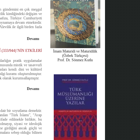
zin gündemini en çok meşgul
ilik kimliğindeki değişim ve
hafıza, Türkiye Cumhuriyeti
e oynamaya devam etmektedir.
vilik ile ilgili birden fazla
Devamı
33/944)’NİN ETKİLERİ
İmam Maturidi ve Maturidilik
(Özbek Türkçesi)
Prof. Dr. Sönmez Kutlu
darlığın pratik uygulamalar
konusunda mistik ve tasavvufi
nları kendi dini ve kültürel
ilgi kuramı oluşturulmuştur.
ik olarak kurumsallaşmıştır.
Devamı
 dair bir soyutlama demektir.
lanılan “Türk İslamı”, “Arap
ifade edilmekle birlikte, bu
olmayıp, siyasi ve ideolojik
sine girdiğini ancak güçlü ve
ılmalara sebep olduğu bilinen