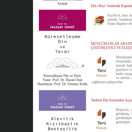
Aydınlı
Ehl-i Beyt’ Sembolik Kapitali
Kur'ân'ın, bazı k
şekilde, bazıları
İslam düşünce eko
MÜSLÜMANLAR ARASIND
ÇÖZÜMLEYİCİ VE ELEŞT
Müslümanlar
(teopolitik
önemli had
geçmiyor ki
kadar yaygı
Küreselleşme Din ve Terör
ve uluslar 
Yazar: Prof. Dr. Hasan Onat
sağlamaya çalışıyorlar.
Hazırlayan: Prof. Dr. Sönmez Kutlu
Tarihsel Din Söylemleri A
Beşincisi,
görülmüş, b
görülmüştü
getirmiştir.