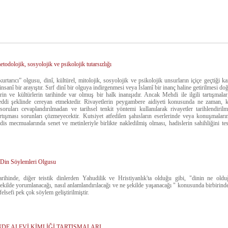
odolojik, sosyolojik ve psikolojik tutarsızlığı
urtarıcı” olgusu, dinî, kültürel, mitolojik, sosyolojik ve psikolojik unsurların içiçe geçtiği ka
insanî bir arayıştır. Sırf dinî bir olguya indirgenmesi veya İslamî bir inanç haline getirilmesi do
rin ve kültürlerin tarihinde var olmuş bir halk inanışıdır. Ancak Mehdi ile ilgili tartışmala
ddi şeklinde cereyan etmektedir. Rivayetlerin peygambere aidiyeti konusunda ne zaman, k
soruları cevaplandırılmadan ve tarihsel tenkit yöntemi kullanılarak rivayetler tarihlendirilm
rtışması sorunları çözmeyecektir. Kutsiyet atfedilen şahısların eserlerinde veya konuşmalar
is mecmualarında senet ve metinleriyle birlikte nakledilmiş olması, hadislerin sahihliğini tes
 Din Söylemleri Olgusu
rihinde, diğer teistik dinlerden Yahudilik ve Hristiyanlık'ta olduğu gibi, "dinin ne olduğu
şekilde yorumlanacağı, nasıl anlamlandırılacağı ve ne şekilde yaşanacağı " konusunda birbirinden f
 felsefi pek çok söylem geliştirilmiştir.
E ALEVİ KİMLİĞİ TARTIŞMALARI