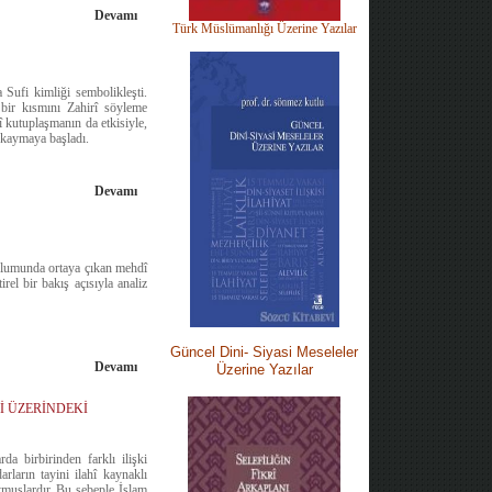
Devamı
Türk Müslümanlığı Üzerine Yazılar
 Sufi kimliği sembolikleşti.
 bir kısmını Zahirî söyleme
î kutuplaşmanın da etkisiyle,
e kaymaya başladı.
Devamı
oplumunda ortaya çıkan mehdî
rel bir bakış açısıyla analiz
Güncel Dini-
Siyasi M
eseleler
Devamı
Üzerine Yazılar
İ ÜZERİNDEKİ
a birbirinden farklı ilişki
rların tayini ilahî kaynaklı
utmuşlardır. Bu sebeple İslam